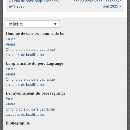
Post navigation
«
Écho de notre page Facebook :
Écho de notre Page Facebook :
avril 2025
juin 2025
»
繁體中文
Homme de science, homme de foi
Sa vie
Prière
Chronologie du père Lagrange
La cause de béatification
La spiritualité du père Lagrange
Sa vie
Prière
Chronologie du père Lagrange
La cause de béatification
Le rayonnement du père lagrange
Sa vie
Prière
Chronologie du père Lagrange
La cause de béatification
Bibliographie