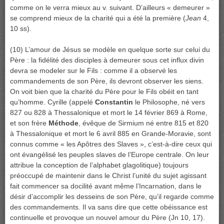
comme on le verra mieux au v. suivant. D’ailleurs « demeurer »
se comprend mieux de la charité qui a été la première (
Jean
4,
10 ss).
(10) L’amour de Jésus se modèle en quelque sorte sur celui du
Père : la fidélité des disciples à demeurer sous cet influx divin
devra se modeler sur le Fils : comme il a observé les
commandements de son Père, ils devront observer les siens.
On voit bien que la charité du Père pour le Fils obéit en tant
qu’homme. Cyrille (appelé
Constantin
le Philosophe, né vers
827 ou 828 à Thessalonique et mort le 14 février 869 à Rome,
et son frère
Méthode
, évêque de Sirmium né entre 815 et 820
à Thessalonique et mort le 6 avril 885 en Grande-Moravie, sont
connus comme « les Apôtres des Slaves », c’est-à-dire ceux qui
ont évangélisé les peuples slaves de l’Europe centrale. On leur
attribue la conception de l’alphabet glagolitique) toujours
préoccupé de maintenir dans le Christ l’unité du sujet agissant
fait commencer sa docilité avant même l’Incarnation, dans le
désir d’accomplir les desseins de son Père, qu’il regarde comme
des commandements. Il va sans dire que cette obéissance est
continuelle et provoque un nouvel amour du Père (Jn 10, 17).