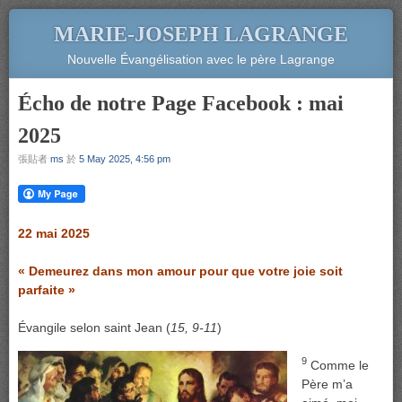
MARIE-JOSEPH LAGRANGE
Nouvelle Évangélisation avec le père Lagrange
Écho de notre Page Facebook : mai
2025
張貼者
ms
於
5 May 2025, 4:56 pm
22 mai 2025
« Demeurez dans mon amour pour que votre joie soit
parfaite »
Évangile selon saint Jean (
15, 9-11
)
9
Comme le
Père m’a