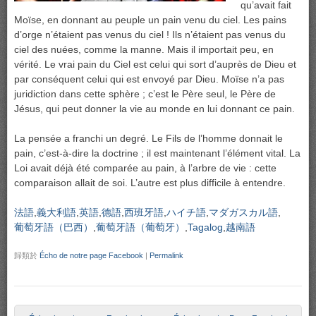
qu’avait fait
Moïse, en donnant au peuple un pain venu du ciel. Les pains
d’orge n’étaient pas venus du ciel ! Ils n’étaient pas venus du
ciel des nuées, comme la manne. Mais il importait peu, en
vérité. Le vrai pain du Ciel est celui qui sort d’auprès de Dieu et
par conséquent celui qui est envoyé par Dieu. Moïse n’a pas
juridiction dans cette sphère ; c’est le Père seul, le Père de
Jésus, qui peut donner la vie au monde en lui donnant ce pain.
La pensée a franchi un degré. Le Fils de l’homme donnait le
pain, c’est-à-dire la doctrine ; il est maintenant l’élément vital. La
Loi avait déjà été comparée au pain, à l’arbre de vie : cette
comparaison allait de soi. L’autre est plus difficile à entendre.
法語
義大利語
英語
德語
西班牙語
ハイチ語
マダガスカル語
葡萄牙語（巴西）
葡萄牙語（葡萄牙）
Tagalog
越南語
歸類於
Écho de notre page Facebook
|
Permalink