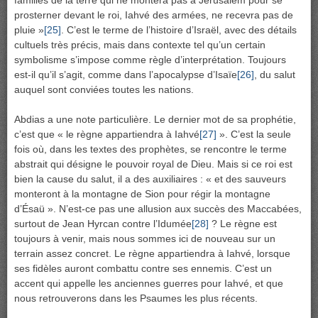
familles de la terre qui ne montera pas à Jérusalem pour se
prosterner devant le roi, Iahvé des armées, ne recevra pas de
pluie »
[25]
. C’est le terme de l’histoire d’Israël, avec des détails
cultuels très précis, mais dans contexte tel qu’un certain
symbolisme s’impose comme règle d’interprétation. Toujours
est-il qu’il s’agit, comme dans l’apocalypse d’Isaïe
[26]
, du salut
auquel sont conviées toutes les nations.
Abdias a une note particulière. Le dernier mot de sa prophétie,
c’est que « le règne appartiendra à Iahvé
[27]
». C’est la seule
fois où, dans les textes des prophètes, se rencontre le terme
abstrait qui désigne le pouvoir royal de Dieu. Mais si ce roi est
bien la cause du salut, il a des auxiliaires : « et des sauveurs
monteront à la montagne de Sion pour régir la montagne
d’Ésaü ». N’est-ce pas une allusion aux succès des Maccabées,
surtout de Jean Hyrcan contre l’Idumée
[28]
? Le règne est
toujours à venir, mais nous sommes ici de nouveau sur un
terrain assez concret. Le règne appartiendra à Iahvé, lorsque
ses fidèles auront combattu contre ses ennemis. C’est un
accent qui appelle les anciennes guerres pour Iahvé, et que
nous retrouverons dans les Psaumes les plus récents.