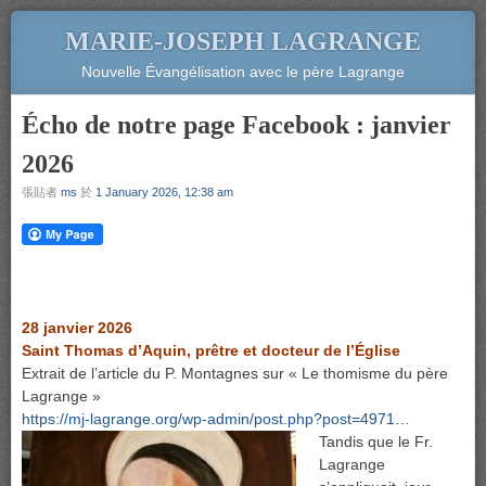
MARIE-JOSEPH LAGRANGE
Nouvelle Évangélisation avec le père Lagrange
Écho de notre page Facebook : janvier
2026
張貼者
ms
於
1 January 2026, 12:38 am
28 janvier 2026
Saint Thomas d’Aquin, prêtre et docteur de l’Église
Extrait de l’article du P. Montagnes sur « Le thomisme du père
Lagrange »
https://mj-lagrange.org/wp-admin/post.php?post=4971…
Tandis que le Fr.
Lagrange