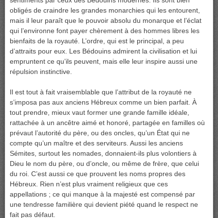
sentiments par ceux des Bédouins modernes. Ils sont bien
obligés de craindre les grandes monarchies qui les entourent,
mais il leur paraît que le pouvoir absolu du monarque et l’éclat
qui l’environne font payer chèrement à des hommes libres les
bienfaits de la royauté. L’ordre, qui est le principal, a peu
d’attraits pour eux. Les Bédouins admirent la civilisation et lui
empruntent ce qu’ils peuvent, mais elle leur inspire aussi une
répulsion instinctive.
Il est tout à fait vraisemblable que l’attribut de la royauté ne
s’imposa pas aux anciens Hébreux comme un bien parfait. À
tout prendre, mieux vaut former une grande famille idéale,
rattachée à un ancêtre aimé et honoré, partagée en familles où
prévaut l’autorité du père, ou des oncles, qu’un État qui ne
compte qu’un maître et des serviteurs. Aussi les anciens
Sémites, surtout les nomades, donnaient-ils plus volontiers à
Dieu le nom du père, ou d’oncle, ou même de frère, que celui
du roi. C’est aussi ce que prouvent les noms propres des
Hébreux. Rien n’est plus vraiment religieux que ces
appellations ; ce qui manque à la majesté est compensé par
une tendresse familière qui devient piété quand le respect ne
fait pas défaut.