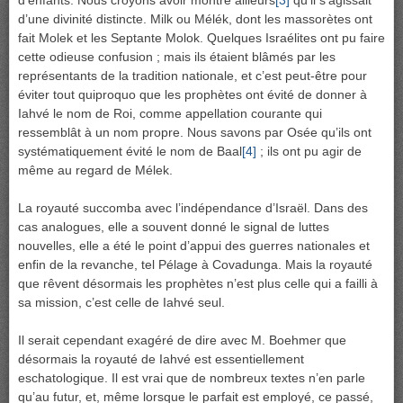
d’enfants. Nous croyons avoir montré ailleurs
[3]
qu’il s’agissait
d’une divinité distincte. Milk ou Mélék, dont les massorètes ont
fait Molek et les Septante Molok. Quelques Israélites ont pu faire
cette odieuse confusion ; mais ils étaient blâmés par les
représentants de la tradition nationale, et c’est peut-être pour
éviter tout quiproquo que les prophètes ont évité de donner à
Iahvé le nom de Roi, comme appellation courante qui
ressemblât à un nom propre. Nous savons par Osée qu’ils ont
systématiquement évité le nom de Baal
[4]
; ils ont pu agir de
même au regard de Mélek.
La royauté succomba avec l’indépendance d’Israël. Dans des
cas analogues, elle a souvent donné le signal de luttes
nouvelles, elle a été le point d’appui des guerres nationales et
enfin de la revanche, tel Pélage à Covadunga. Mais la royauté
que rêvent désormais les prophètes n’est plus celle qui a failli à
sa mission, c’est celle de Iahvé seul.
Il serait cependant exagéré de dire avec M. Boehmer que
désormais la royauté de Iahvé est essentiellement
eschatologique. Il est vrai que de nombreux textes n’en parle
qu’au futur, et, même lorsque le parfait est employé, ce passé,