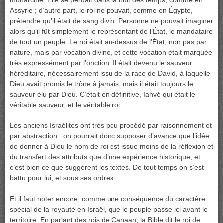
monarchie. Elle se perdait dans la nuit des temps, comme en
Assyrie ; d’autre part, le roi ne pouvait, comme en Égypte,
prétendre qu’il était de sang divin. Personne ne pouvait imaginer
alors qu’il fût simplement le représentant de l’État, le mandataire
de tout un peuple. Le roi était au-dessus de l’État, non pas par
nature, mais par vocation divine, et cette vocation était marquée
très expressément par l’onction. Il était devenu le sauveur
héréditaire, nécessairement issu de la race de David, à laquelle
Dieu avait promis le trône à jamais, mais il était toujours le
sauveur élu par Dieu. C’était en définitive, Iahvé qui était le
véritable sauveur, et le véritable roi.
Les anciens Israélites ont très peu procédé par raisonnement et
par abstraction : on pourrait donc supposer d’avance que l’idée
de donner à Dieu le nom de roi est issue moins de la réflexion et
du transfert des attributs que d’une expérience historique, et
c’est bien ce que suggèrent les textes. De tout temps on s’est
battu pour lui, et sous ses ordres.
Et il faut noter encore, comme une conséquence du caractère
spécial de la royauté en Israël, que le peuple passe ici avant le
territoire. En parlant des rois de Canaan, la Bible dit le roi de