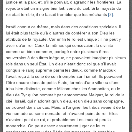
justice et la paix, et, s’il le pouvait, d’agrandir les frontières. La
royauté était un insigne bienfait, venu du ciel. Si la majesté du
roi était terrible, il ne faisait trembler que les méchants
[2]
.
Israël connut ce thème, mais dans des conditions spéciales. Il
lui était plus facile qu’à d’autres de conférer à son Dieu les
attributs de la royauté. Car enfin le roi est unique ; il ne peut y
avoir qu’un roi. Ceux-là mêmes qui concevaient la divinité
comme un bien commun, partagé entre plusieurs êtres,
souverains à des titres inégaux, ne pouvaient imaginer plusieurs
rois dans un seul État. Un dieu n’était donc roi que s’il avait
conquis le rang suprême parmi les dieux, comme Mardouk
l’avait reçu à la suite de son triomphe sur Tiamat. Ils pouvaient
l’être encore dans de petits États, formés d’une ville ou d’une
tribu bien distincte, comme Milcom chez les Ammonites, ou le
dieu de Tyr qu’on nommait par antonomase Melqart, le roi de la
cité. Israël, qui n’adorait qu‘un dieu, et un dieu sans compagne,
se trouvait dans ce cas. Mais, à l’origine, les tribus vivaient de la
vie nomade ou semi-nomade, et n’avaient point de roi. Elles
n’avaient point de roi, et probablement estimaient peu la
monarchie. On peut assez assurément juger de leurs