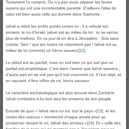
Testament l’a compris. Ou n’a pas voulu séparer les textes
isaïens qui ont une incontestable parenté. D’ailleurs l’idée du
salut est bien aussi celle qui domine dans Sophonie :
Iahvé a retiré les arrêts portés contre toi ; il a refoulé ton
ennemi, le roi d’Israël. Iahvé est au milieu de toi : tu ne verras
plus de malheur. En ce jour-là on dira à Jérusalem : Sois sans
crainte, Sion ! que tes mains ne retombent pas ! Iahvé est au
milieu de toi (comme) un héros sauveur
[22]
.
Le début est au parfait, mais on voit bien ce qui suit que ce
parfait est prophétique. C’est dans l’avenir que Iahvé sauvera ;
d’autre part on ne voit pas qu’il soit couronné roi. Il l’est déjà, et,
en sauvant, il fera office de roi, héros sauveur.
Le caractère eschatologique est plus accusé dans Zacharie.
Iahvé combattra à lui tout seul les ennemis de son peuple.
Ensuite de quoi « Iahvé sera roi sur tout le pays »
[23]
, et les
restes des vaincus « monteront chaque année pour se
prosterner devant le roi, Iahvé des armées »
[24]
. Et « celle des