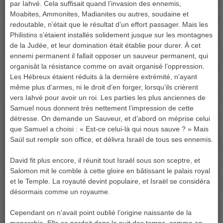
par Iahvé. Cela suffisait quand l’invasion des ennemis,
Moabites, Ammonites, Madianites ou autres, soudaine et
redoutable, n’était que le résultat d’un effort passager. Mais les
Philistins s’étaient installés solidement jusque sur les montagnes
de la Judée, et leur domination était établie pour durer. À cet
ennemi permanent il fallait opposer un sauveur permanent, qui
organisât la résistance comme on avait organisé l’oppression.
Les Hébreux étaient réduits à la dernière extrémité, n’ayant
même plus d’armes, ni le droit d’en forger, lorsqu’ils crièrent
vers Iahvé pour avoir un roi. Les parties les plus anciennes de
Samuel nous donnent très nettement l’impression de cette
détresse. On demande un Sauveur, et d’abord on méprise celui
que Samuel a choisi : « Est-ce celui-là qui nous sauve ? » Mais
Saül sut remplir son office, et délivra Israël de tous ses ennemis.
David fit plus encore, il réunit tout Israël sous son sceptre, et
Salomon mit le comble à cette gloire en bâtissant le palais royal
et le Temple. La royauté devint populaire, et Israël se considéra
désormais comme un royaume.
Cependant on n’avait point oublié l’origine naissante de la