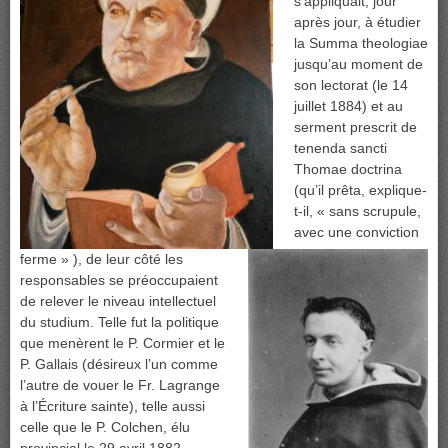
s’appliquait, jour
après jour, à étudier
la Summa theologiae
jusqu’au moment de
son lectorat (le 14
juillet
1884) et au
serment prescrit de
tenenda sancti
Thomae doctrina
(qu’il prêta, explique-
t-il, « sans scrupule,
avec une conviction
ferme » ), de leur côté les
responsables se préoccupaient
de relever le niveau intellectuel
du studium. Telle fut la politique
que menèrent le P. Cormier et le
P. Gallais (désireux l’un comme
l’autre de vouer le Fr. Lagrange
à l’Écriture sainte), telle aussi
celle que le P. Colchen, élu