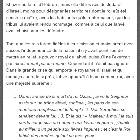
Khazor ou le roi d’Hébron ; mais elle dit les rois de Juda et
d’Israël, moins pour désigner les territoires dont le roi eût été
censé le maître, avec les habitants qu’ils renfermaient, que les
tribus lui avaient rendu hommage, comme à celui que Iahvé
avait choisi pour les défendre.
Tant que les rois furent fidèles à leur mission et maintinrent avec
succès l’indépendance de la nation, il n’y avait point lieu de
mettre en relief le pouvoir royal de Iahvé, puisqu’il ne l’exerçait
pas
directement par lui-même
. Cependant il n’était pas ignoré.
Dans la grande crise qui emporta le royaume d’Israël et qui
menaça Juda de si près, Iahvé apparaît à Isaïe comme roi, avec
une majesté suprême :
Dans l’année de la mort du roi Ozias, j’ai vu le Seigneur
assis sur un trône élevé, sublime ; les pans de son
manteau remplissaient le temple. 2. Des Séraphins se
tenaient devant lui… 3. Et je dis : « Malheur à moi ! je suis
perdu car je suis un homme aux lèvres impures ; j’habite
au milieu d’un peuple aux lèvres impures ; et c’est le Roi
Iahvé des armées qu’ont vu mes yeux
!