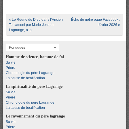
Post navigation
«
Le Règne de Dieu dans l’Ancien
Écho de notre page Facebook :
Testament par Marie-Joseph
février 2026
»
Lagrange, o. p.
Português
Homme de science, homme de foi
Sa vie
Prière
Chronologie du père Lagrange
La cause de béatification
La spiritualité du père Lagrange
Sa vie
Prière
Chronologie du père Lagrange
La cause de béatification
Le rayonnement du père lagrange
Sa vie
Prière