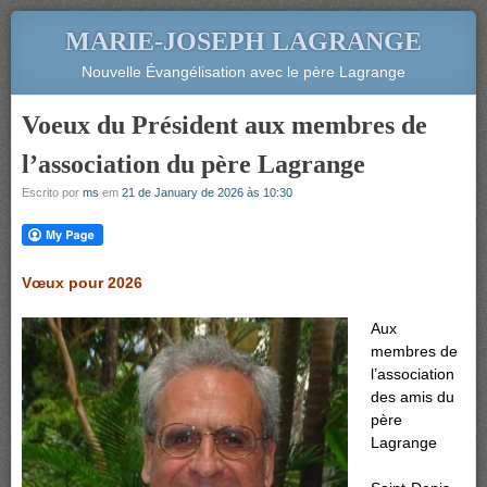
MARIE-JOSEPH LAGRANGE
Nouvelle Évangélisation avec le père Lagrange
Voeux du Président aux membres de
l’association du père Lagrange
Escrito por
ms
em
21 de January de 2026 às 10:30
Vœux pour 2026
Aux
membres de
l’association
des amis du
père
Lagrange