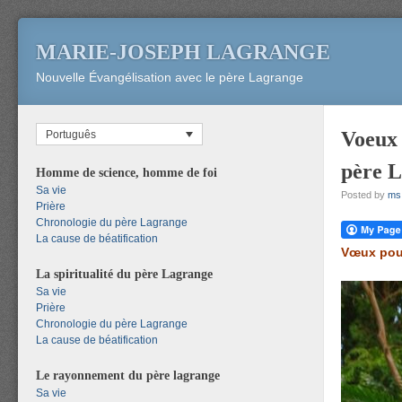
MARIE-JOSEPH LAGRANGE
Nouvelle Évangélisation avec le père Lagrange
Voeux 
Português
père 
Homme de science, homme de foi
Sa vie
Posted by
ms
Prière
Chronologie du père Lagrange
La cause de béatification
Vœux pou
La spiritualité du père Lagrange
Sa vie
Prière
Chronologie du père Lagrange
La cause de béatification
Le rayonnement du père lagrange
Sa vie