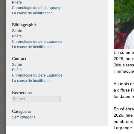
Prière
Chronologie du père Lagrange
La cause de béatification
Bibliographie
Sa vie
Prière
Chronologie du père Lagrange
La cause de béatification
En commen
Contact
2026, nous
Sa vie
Jésus ress
Prière
l’Immaculé
Chronologie du père Lagrange
La cause de béatification
Au mois d
a diffusé l
Rechercher
fondateur 
Search
En célébra
Categories
2026, fête
Sem categoria
nombreux f
Lagrange