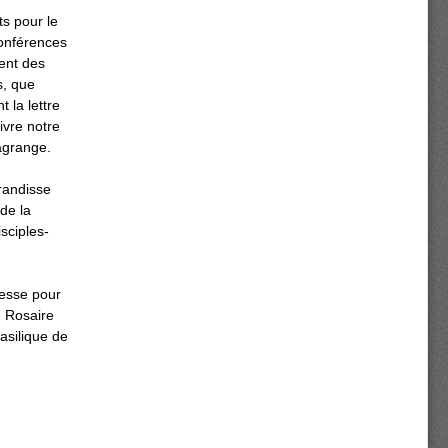
ts pour le
onférences
ent des
s, que
 la lettre
ivre notre
Lagrange.
grandisse
de la
sciples-
messe pour
u Rosaire
asilique de