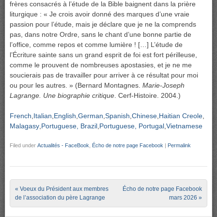
frères consacrés à l’étude de la Bible baignent dans la prière
liturgique : « Je crois avoir donné des marques d’une vraie
passion pour l’étude, mais je déclare que je ne la comprends
pas, dans notre Ordre, sans le chant d’une bonne partie de
l’office, comme repos et comme lumière ! […] L’étude de
l’Écriture sainte sans un grand esprit de foi est fort périlleuse,
comme le prouvent de nombreuses apostasies, et je ne me
soucierais pas de travailler pour arriver à ce résultat pour moi
ou pour les autres. » (Bernard Montagnes.
Marie-Joseph
Lagrange. Une biographie critique
. Cerf-Histoire. 2004.)
French
Italian
English
German
Spanish
Chinese
Haitian Creole
Malagasy
Portuguese, Brazil
Portuguese, Portugal
Vietnamese
Filed under
Actualités - FaceBook
,
Écho de notre page Facebook
|
Permalink
Post navigation
«
Voeux du Président aux membres
Écho de notre page Facebook
de l’association du père Lagrange
mars 2026
»