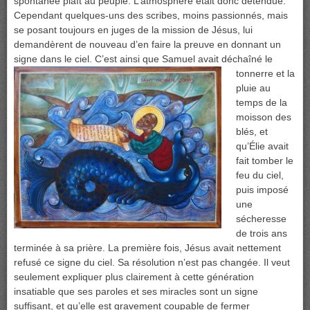
spontanée plaît au peuple. L’atmosphère était donc détendue.
Cependant quelques-uns des scribes, moins passionnés, mais
se posant toujours en juges de la mission de Jésus, lui
demandèrent de nouveau d’en faire la preuve en donnant un
signe dans le ciel. C’est ainsi
que Samuel avait déchaîné le
tonnerre et la
pluie au
temps de la
moisson des
blés, et
qu’Élie avait
fait tomber le
feu du ciel,
puis imposé
une
sécheresse
de trois ans
terminée à sa prière. La première fois, Jésus avait nettement
refusé ce signe du ciel. Sa résolution n’est pas changée. Il veut
seulement expliquer plus clairement à cette génération
insatiable que ses paroles et ses miracles sont un signe
suffisant, et qu’elle est gravement coupable de fermer