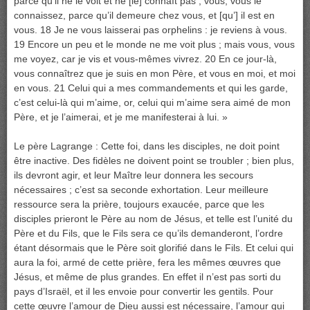
parce qu’il ne le voit et ne [le] connaît pas ; vous, vous le
connaissez, parce qu’il demeure chez vous, et [qu’] il est en
vous. 18 Je ne vous laisserai pas orphelins : je reviens à vous.
19 Encore un peu et le monde ne me voit plus ; mais vous, vous
me voyez, car je vis et vous-mêmes vivrez. 20 En ce jour-là,
vous connaîtrez que je suis en mon Père, et vous en moi, et moi
en vous. 21 Celui qui a mes commandements et qui les garde,
c’est celui-là qui m’aime, or, celui qui m’aime sera aimé de mon
Père, et je l’aimerai, et je me manifesterai à lui. »
Le père Lagrange : Cette foi, dans les disciples, ne doit point
être inactive. Des fidèles ne doivent point se troubler ; bien plus,
ils devront agir, et leur Maître leur donnera les secours
nécessaires ; c’est sa seconde exhortation. Leur meilleure
ressource sera la prière, toujours exaucée, parce que les
disciples prieront le Père au nom de Jésus, et telle est l’unité du
Père et du Fils, que le Fils sera ce qu’ils demanderont, l’ordre
étant désormais que le Père soit glorifié dans le Fils. Et celui qui
aura la foi, armé de cette prière, fera les mêmes œuvres que
Jésus, et même de plus grandes. En effet il n’est pas sorti du
pays d’Israël, et il les envoie pour convertir les gentils. Pour
cette œuvre l’amour de Dieu aussi est nécessaire, l’amour qui