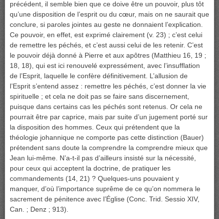
précédent, il semble bien que ce doive être un pouvoir, plus tôt
qu’une disposition de l’esprit ou du cœur, mais on ne saurait que
conclure, si paroles jointes au geste ne donnaient l’explication.
Ce pouvoir, en effet, est exprimé clairement (v. 23) ; c’est celui
de remettre les péchés, et c’est aussi celui de les retenir. C’est
le pouvoir déjà donné à Pierre et aux apôtres (Matthieu 16, 19 ;
18, 18), qui est ici renouvelé expressément, avec l’insufflation
de l’Esprit, laquelle le confère définitivement. L’allusion de
l’Esprit s’entend assez : remettre les péchés, c’est donner la vie
spirituelle ; et cela ne doit pas se faire sans discernement,
puisque dans certains cas les péchés sont retenus. Or cela ne
pourrait être par caprice, mais par suite d’un jugement porté sur
la disposition des hommes. Ceux qui prétendent que la
théologie johannique ne comporte pas cette distinction (Bauer)
prétendent sans doute la comprendre la comprendre mieux que
Jean lui-même. N’a-t-il pas d’ailleurs insisté sur la nécessité,
pour ceux qui acceptent la doctrine, de pratiquer les
commandements (14, 21) ? Quelques-uns pouvaient y
manquer, d’où l’importance suprême de ce qu’on nommera le
sacrement de pénitence avec l’Église (Conc. Trid. Sessio XIV,
Can. ; Denz ; 913).