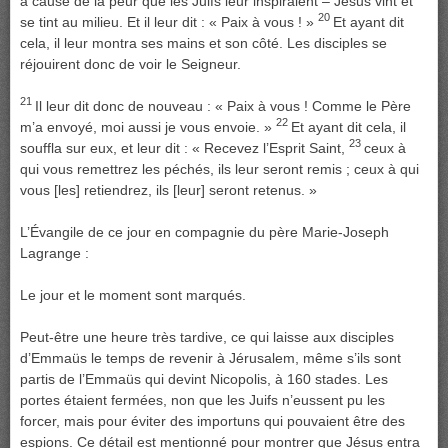
à cause de la peur que les Juifs leur inspiraient – Jésus vint et
20
se tint au milieu. Et il leur dit : « Paix à vous ! »
Et ayant dit
cela, il leur montra ses mains et son côté. Les disciples se
réjouirent donc de voir le Seigneur.
21
Il leur dit donc de nouveau : « Paix à vous ! Comme le Père
22
m’a envoyé, moi aussi je vous envoie. »
Et ayant dit cela, il
23
souffla sur eux, et leur dit : « Recevez l’Esprit Saint,
ceux à
qui vous remettrez les péchés, ils leur seront remis ; ceux à qui
vous [les] retiendrez, ils [leur] seront retenus. »
L’Évangile de ce jour en compagnie du père Marie-Joseph
Lagrange :
Le jour et le moment sont marqués.
Peut-être une heure très tardive, ce qui laisse aux disciples
d’Emmaüs le temps de revenir à Jérusalem, même s’ils sont
partis de l’Emmaüs qui devint Nicopolis, à 160 stades. Les
portes étaient fermées, non que les Juifs n’eussent pu les
forcer, mais pour éviter des importuns qui pouvaient être des
espions. Ce détail est mentionné pour montrer que Jésus entra