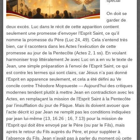
spécial
On doit se
garder de
deux excès. Luc dans le récit de cette apparition contient
seulement une promesse d’envoyer l’Esprit Saint, ce qu’il
nomme la promesse du Père (Luc 24, 49). Cela s’entend très
bien, car il racontera dans les Actes l’exécution de cette
promesse au jour de la Pentecôte (Actes 2, 1 ss). En voulant
harmoniser trop littéralement Je avec Luc on a en vu le texte de
Jean, une simple préparation à l’envoi de l’Esprit Saint, ce qui
est contre les termes qui sont clairs, car Jésus n’a pas donné
l’Esprit en apparence seulement, et cela a été défini au Ve
concile contre Théodore Mopsueste — Aujourd’hui des critiques
modernes tendent plutôt à mettre Jean en contradiction avec les
Actes, en remplaçant la mission de l’Esprit Saint à la Pentecôte
par l’insufflation du jour de Pâque. Mais ils doivent avouer que
l’acte décrit ici par Jean ne remplit pas les conditions indiquées
par jean lui-même (13, 16.26 ; 16, 7.13) pour la mission de
l’Esprit qui doit être envoyé par le Père (ou par le Fils), mais
après le retour du Fils auprès du Père, et pour suppléer à
l’absence du Fils. Jean n’avait pas à parler du moment où cette