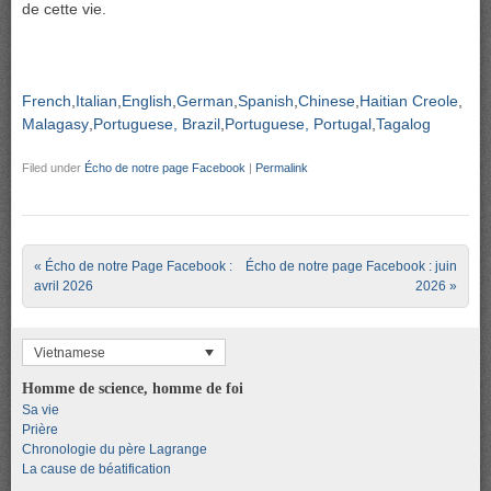
de cette vie.
French
Italian
English
German
Spanish
Chinese
Haitian Creole
Malagasy
Portuguese, Brazil
Portuguese, Portugal
Tagalog
Filed under
Écho de notre page Facebook
|
Permalink
Post navigation
«
Écho de notre Page Facebook :
Écho de notre page Facebook : juin
avril 2026
2026
»
Vietnamese
Homme de science, homme de foi
Sa vie
Prière
Chronologie du père Lagrange
La cause de béatification