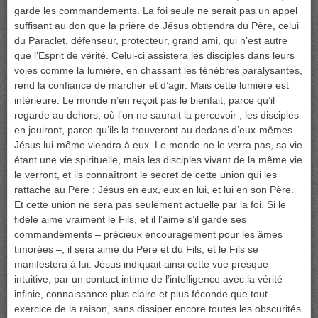
garde les commandements. La foi seule ne serait pas un appel
suffisant au don que la prière de Jésus obtiendra du Père, celui
du Paraclet, défenseur, protecteur, grand ami, qui n’est autre
que l’Esprit de vérité. Celui-ci assistera les disciples dans leurs
voies comme la lumière, en chassant les ténèbres paralysantes,
rend la confiance de marcher et d’agir. Mais cette lumière est
intérieure. Le monde n’en reçoit pas le bienfait, parce qu’il
regarde au dehors, où l’on ne saurait la percevoir ; les disciples
en jouiront, parce qu’ils la trouveront au dedans d’eux-mêmes.
Jésus lui-même viendra à eux. Le monde ne le verra pas, sa vie
étant une vie spirituelle, mais les disciples vivant de la même vie
le verront, et ils connaîtront le secret de cette union qui les
rattache au Père : Jésus en eux, eux en lui, et lui en son Père.
Et cette union ne sera pas seulement actuelle par la foi. Si le
fidèle aime vraiment le Fils, et il l’aime s’il garde ses
commandements – précieux encouragement pour les âmes
timorées –, il sera aimé du Père et du Fils, et le Fils se
manifestera à lui. Jésus indiquait ainsi cette vue presque
intuitive, par un contact intime de l’intelligence avec la vérité
infinie, connaissance plus claire et plus féconde que tout
exercice de la raison, sans dissiper encore toutes les obscurités