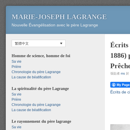
MARIE-JOSEPH LAGRANGE
Nouvelle Évangélisation avec le père Lagrange
Écrits
繁體中文
1886) 
Homme de science, homme de foi
Sa vie
Prêch
Prière
Chronologie du père Lagrange
張貼者
ms
於
La cause de béatification
La spiritualité du père Lagrange
Écrits de 
Sa vie
Prière
Chronologie du père Lagrange
La cause de béatification
Le rayonnement du père lagrange
Sa vie