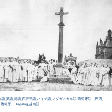
利語
英語
德語
西班牙語
ハイチ語
マダガスカル語
葡萄牙語（巴西）
（葡萄牙）
Tagalog
越南語