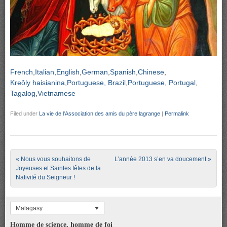
French
Italian
English
German
Spanish
Chinese
Kreôly haisianina
Portuguese, Brazil
Portuguese, Portugal
Tagalog
Vietnamese
Filed under
La vie de l'Association des amis du père lagrange
|
Permalink
Post navigation
«
Nous vous souhaitons de
L’année 2013 s’en va doucement
»
Joyeuses et Saintes fêtes de la
Nativité du Seigneur !
Malagasy
Homme de science, homme de foi