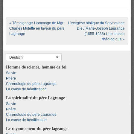
Post navigation
«
Témoignage-Hommage de Mgr
L’exégèse biblique du Serviteur de
Charles Molette en faveur du père
Dieu Marie-Joseph Lagrange
Lagrange
(1855-1938) Une lecture
théologique
»
Deutsch
Homme de science, homme de foi
Sa vie
Prière
Chronologie du père Lagrange
La cause de béatification
La spiritualité du père Lagrange
Sa vie
Prière
Chronologie du père Lagrange
La cause de béatification
Le rayonnement du père lagrange