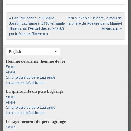
Post navigation
«
Paru sur Zenit : Le P. Marie-
Paru sur Zenit : Octobre, le mois de
Joseph Lagrange (+1938) et sainte
la prière du Rosaire par fr. Manuel
Thérèse de l’Enfant-Jésus (+1897)
Rivero o.p.
»
par fr. Manuel Rivero o.p.
English
Homme de science, homme de foi
Sa vie
Prière
Chronologie du père Lagrange
La cause de béatification
La spiritualité du père Lagrange
Sa vie
Prière
Chronologie du père Lagrange
La cause de béatification
Le rayonnement du père lagrange
Sa vie