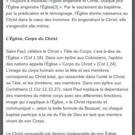
« Toujours à nouveau l’Église engendre le Christ, chaque jour
l’Église engendre l’Église
[3]
». Par le sacrement du baptême,
par la prédication et le témoignage, l’Église donne naissance au
Christ dans le cœur des hommes. En engendrant le Christ, elle
s’engendre elle-même.
L’Église, Corps du Christ
Saint Paul, célèbre le Christ « Tête du Corps, c’est-à-dire de
l’Église » (Col 1,18). Dans son épître aux Colossiens, l’apôtre
des nations appelle l’Église « Corps du Christ » (Col 1,24).
L’image du corps humain avec la tête et ses membres
correspond au Christ total, qui rassemble dans l’unité le Christ,
sa Tête, et les chrétiens, ses membres. Dans son épître aux
Corinthiens (1 Cor 12,12.27), saint Paul explique la dépendance
des membres du même corps avec ses différentes fonctions,
image qui s’applique à l’Église, « le Christ répandu et
communiqué », selon la belle formule de Bossuet, où chaque
baptisé participe à la vie du Fils de Dieu en tant que membre
vivant de son Corps.
Le Christ ressuscité est devenu inséparable de son Église.