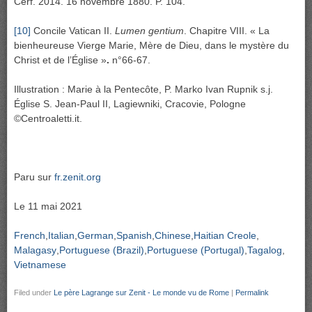
Cerf. 2014. 16 novembre 1880. P. 104.
[10]
Concile Vatican II.
Lumen gentium
. Chapitre VIII. « La
bienheureuse Vierge Marie, Mère de Dieu, dans le mystère du
Christ et de l’Église »
.
n°66-67.
Illustration : Marie à la Pentecôte, P. Marko Ivan Rupnik s.j.
Église S. Jean-Paul II, Lagiewniki, Cracovie, Pologne
©Centroaletti.it.
Paru sur
fr.zenit.org
Le 11 mai 2021
French
Italian
German
Spanish
Chinese
Haitian Creole
Malagasy
Portuguese (Brazil)
Portuguese (Portugal)
Tagalog
Vietnamese
Filed under
Le père Lagrange sur Zenit - Le monde vu de Rome
|
Permalink