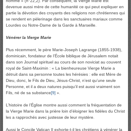
homme » (n°22,2). Par conséquent, la Vierge Marie est
devenue aussi mère de cette humanité ce qui peut expliquer en
partie la dévotion des croyants des religions non chrétiennes qui
se rendent en pèlerinage dans les sanctuaires mariaux comme
Lourdes ou Notre-Dame de la Garde à Marseille.
Vénérer la Vierge Marie
Plus récemment, le père Marie-Joseph Lagrange (1855-1938),
dominicain, fondateur de l’École biblique de Jérusalem notait
dans son Journal spirituel au cours de son noviciat au couvent
royal de Saint-Maximin : « La bienheureuse Vierge Marie a
détruit dans sa personne toutes les hérésies : elle est Mère de
Dieu, donc, le Fils de Dieu, Jésus-Christ, n’est qu’une seule
Personne, et il a deux natures puisqu’il est aussi vraiment son
Fils, né de sa substance
[9]
».
L’histoire de l’Église montre aussi comment la fréquentation de
la Vierge Marie dans la prière loin d’éloigner les fidèles du Christ
les a rapprochés avec justesse de leur mystère.
Aussi le Concile Vatican II exhorte-t-il les chrétiens à vénérer la