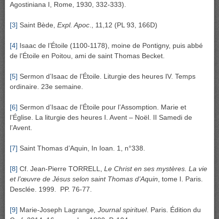
Agostiniana I, Rome, 1930, 332-333).
[3]
Saint Bède,
Expl. Apoc
., 11,12 (PL 93, 166D)
[4]
Isaac de l’Étoile (1100-1178), moine de Pontigny, puis abbé
de l’Étoile en Poitou, ami de saint Thomas Becket.
[5]
Sermon d’Isaac de l’Étoile. Liturgie des heures IV. Temps
ordinaire. 23e semaine.
[6]
Sermon d’Isaac de l’Étoile pour l’Assomption. Marie et
l’Église. La liturgie des heures I. Avent – Noël. II Samedi de
l’Avent.
[7]
Saint Thomas d’Aquin, In Ioan. 1, n°338.
[8]
Cf. Jean-Pierre TORRELL,
Le Christ en ses mystères. La vie
et l’œuvre de Jésus selon saint Thomas d’Aquin
, tome I. Paris.
Desclée. 1999. PP. 76-77.
[9]
Marie-Joseph Lagrange
, Journal spirituel
. Paris. Édition du