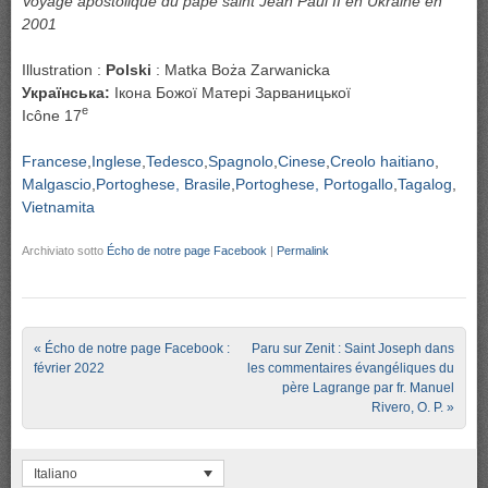
Voyage apostolique du pape saint Jean Paul II en Ukraine en
2001
Illustration :
Polski
: Matka Boża Zarwanicka
Українська:
Ікона Божої Матері Зарваницької
e
Icône 17
Francese
Inglese
Tedesco
Spagnolo
Cinese
Creolo haitiano
Malgascio
Portoghese, Brasile
Portoghese, Portogallo
Tagalog
Vietnamita
Archiviato sotto
Écho de notre page Facebook
|
Permalink
Post navigation
«
Écho de notre page Facebook :
Paru sur Zenit : Saint Joseph dans
février 2022
les commentaires évangéliques du
père Lagrange par fr. Manuel
Rivero, O. P.
»
Italiano