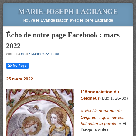
MARIE-JOSEPH LAGRANGE
Nouvelle Évangélisation avec le père Lagrange
Écho de notre page Facebook : mars
2022
Scritto da
ms
il
3 March 2022, 10:58
25 mars 2022
L’Annonciation du
Seigneur
(Luc 1, 26-38)
« Voici la servante du
Seigneur ; qu’il me soit
fait selon ta parole.
»
Et
l’ange la quitta.