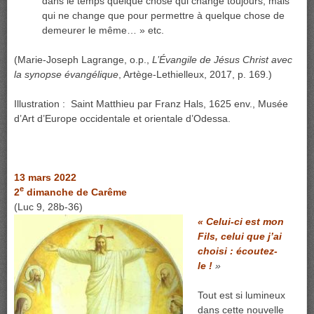
dans le temps quelque chose qui change toujours, mais
qui ne change que pour permettre à quelque chose de
demeurer le même… » etc.
(Marie-Joseph Lagrange, o.p.,
L’Évangile de Jésus Christ avec
la synopse évangélique
, Artège-Lethielleux, 2017, p. 169.)
Illustration : Saint Matthieu par Franz Hals, 1625 env., Musée
d’Art d’Europe occidentale et orientale d’Odessa.
13 mars 2022
e
2
dimanche de Carême
(Luc 9, 28b-36)
« Celui-ci est mon
Fils, celui que j’ai
choisi : écoutez-
le !
»
Tout est si lumineux
dans cette nouvelle