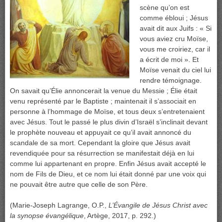
scène qu’on est
comme ébloui ; Jésus
avait dit aux Juifs : « Si
vous aviez cru Moïse,
vous me croiriez, car il
a écrit de moi ». Et
Moïse venait du ciel lui
rendre témoignage.
On savait qu’Élie annoncerait la venue du Messie ; Élie était
venu représenté par le Baptiste ; maintenait il s’associait en
personne à l’hommage de Moïse, et tous deux s’entretenaient
avec Jésus. Tout le passé le plus divin d’Israël s’inclinait devant
le prophète nouveau et appuyait ce qu’il avait annoncé du
scandale de sa mort. Cependant la gloire que Jésus avait
revendiquée pour sa résurrection se manifestait déjà en lui
comme lui appartenant en propre. Enfin Jésus avait accepté le
nom de Fils de Dieu, et ce nom lui était donné par une voix qui
ne pouvait être autre que celle de son Père.
(Marie-Joseph Lagrange, O.P.,
L’Évangile de Jésus Christ avec
la synopse évangélique
, Artège, 2017, p. 292.)