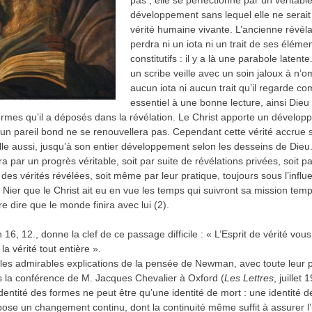
pas ; elle se perfectionne par un véritabl
développement sans lequel elle ne serai
vérité humaine vivante. L’ancienne révéla
perdra ni un iota ni un trait de ses éléme
constitutifs : il y a là une parabole late
un scribe veille avec un soin jaloux à n’o
aucun iota ni aucun trait qu’il regarde c
essentiel à une bonne lecture, ainsi Dieu
ermes qu’il a déposés dans la révélation. Le Christ apporte un dévelo
: un pareil bond ne se renouvellera pas. Cependant cette vérité accrue 
elle aussi, jusqu’à son entier développement selon les desseins de Dieu.
 par un progrès véritable, soit par suite de révélations privées, soit pa
 des vérités révélées, soit même par leur pratique, toujours sous l’infl
). Nier que le Christ ait eu en vue les temps qui suivront sa mission temp
aire dire que le monde finira avec lui (2).
 16, 12., donne la clef de ce passage difficile : « L’Esprit de vérité vou
 la vérité tout entière ».
 les admirables explications de la pensée de Newman, avec toute leur 
 la conférence de M. Jacques Chevalier à Oxford (
Les Lettres
, juillet 
identité des formes ne peut être qu’une identité de mort : une identité d
ose un changement continu, dont la continuité même suffit à assurer l’