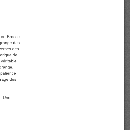
g-en-Bresse
agrange des
verses des
torique de
 véritable
agrange,
 patience
frage des
e. Une