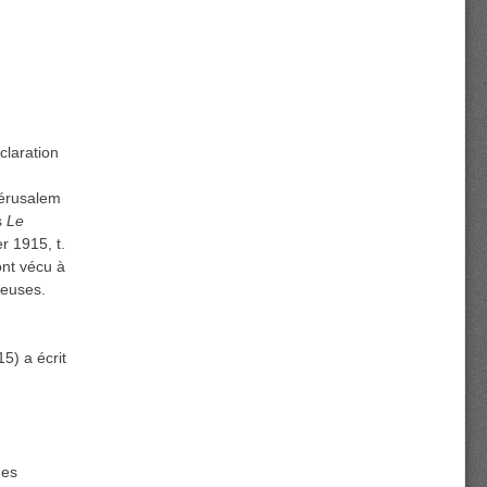
claration
Jérusalem
s
Le
er 1915, t.
ont vécu à
reuses.
5) a écrit
des