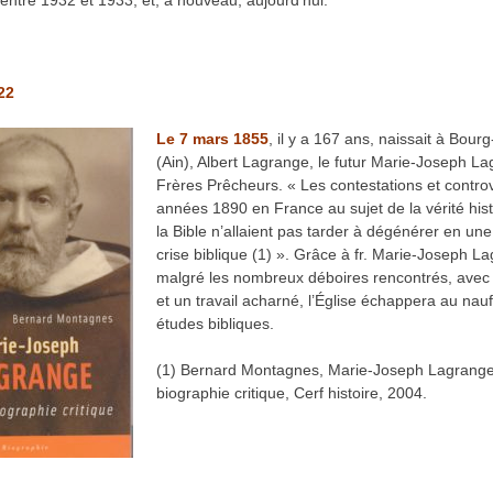
 entre 1932 et 1933, et, à nouveau, aujourd’hui.
22
Le 7 mars 1855
, il y a 167 ans, naissait à Bour
(Ain), Albert Lagrange, le futur Marie-Joseph L
Frères Prêcheurs. « Les contestations et contro
années 1890 en France au sujet de la vérité his
la Bible n’allaient pas tarder à dégénérer en une
crise biblique (1) ». Grâce à fr. Marie-Joseph L
malgré les nombreux déboires rencontrés, avec
et un travail acharné, l’Église échappera au nau
études bibliques.
(1) Bernard Montagnes, Marie-Joseph Lagrang
biographie critique, Cerf histoire, 2004.