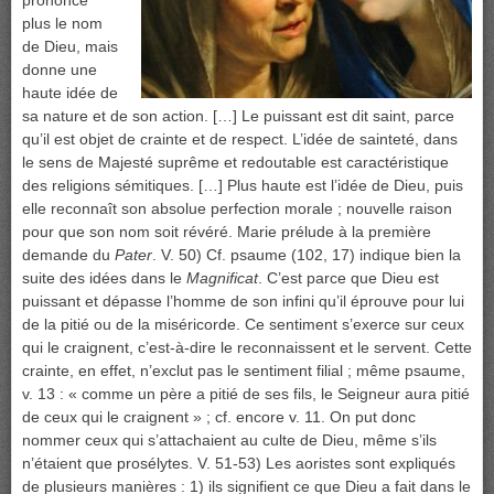
prononce
plus le nom
de Dieu, mais
donne une
haute idée de
sa nature et de son action. […] Le puissant est dit saint, parce
qu’il est objet de crainte et de respect. L’idée de sainteté, dans
le sens de Majesté suprême et redoutable est caractéristique
des religions sémitiques. […] Plus haute est l’idée de Dieu, puis
elle reconnaît son absolue perfection morale ; nouvelle raison
pour que son nom soit révéré. Marie prélude à la première
demande du
Pater
. V. 50) Cf. psaume (102, 17) indique bien la
suite des idées dans le
Magnificat
. C’est parce que Dieu est
puissant et dépasse l’homme de son infini qu’il éprouve pour lui
de la pitié ou de la miséricorde. Ce sentiment s’exerce sur ceux
qui le craignent, c’est-à-dire le reconnaissent et le servent. Cette
crainte, en effet, n’exclut pas le sentiment filial ; même psaume,
v. 13 : « comme un père a pitié de ses fils, le Seigneur aura pitié
de ceux qui le craignent » ; cf. encore v. 11. On put donc
nommer ceux qui s’attachaient au culte de Dieu, même s’ils
n’étaient que prosélytes. V. 51-53) Les aoristes sont expliqués
de plusieurs manières : 1) ils signifient ce que Dieu a fait dans le