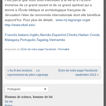
c’est parce que vous vous intéressez à la vie et à l’Œuvre
immense de ce grand savant et de ce grand spirituel qui a
donné à l’École biblique et archéologique française de
Jérusalem l’élan de renommée internationale dont elle bénéficie
aujourd’hui. Pour plus de détails :
www.mj-lagrange.org
et
http://www.ebaf.edu/
Francês
Italiano
Inglês
Alemão
Espanhol
Chinês
Haitian Creole
Malagasy
Português
Tagalog
Vietnamita
Arquivado em
Écho de notre page Facebook
|
Permalink
Post navigation
«
Au fil des lectures … Le
Écho de notre page Facebook :
rayonnement du père Lagrange
septembre 2022
»
Português
Homme de science, homme de foi
Sa vie
Prière