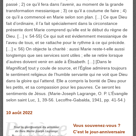
passé ; 2) ce qu’il fera dans l’avenir, au moment de la grande
transformation messianique ; 3) ce qu’il a coutume de faire ; 4)
ce qu’il a commencé en Marie selon son plan. […] Ce que Dieu
fait d’ordinaire, il l’a fait spécialement dans la circonstance
présente dont Marie comprend qu’elle est le début du règne de
Dieu. […] v. 54-55) Ce qui suit est évidemment messianique de
l’aveu de tous, et se rattache pour le rythme à ce qui précède.
[…] v. 56) On objecte la charité : aussi Marie reste-t-elle aussi
longtemps que ses services sont utiles ; elle se retire lorsque
d’autres doivent venir en aide à Élisabeth. […] [Dans le
Magnificat
] tout y coule de source, et l’Église admirera toujours
le sentiment religieux de l’humble servante qui ne voit que Dieu
dans la gloire qui l’attend. Elle a compris la bonté de Dieu pour
les petits, et sa compassion pour les pauvres. Ce seront les
sentiments de Jésus. (Marie-Joseph Lagrange, O. P. L’Évangile
selon saint Luc, 1, 39-56. Lecoffre-Gabalda, 1941, pp. 41-54.)
10 août 2022
Vous souvenez-vous ?
C’est le jour-anniversaire