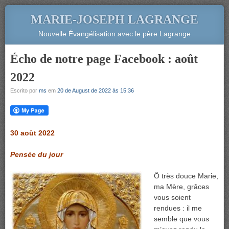
MARIE-JOSEPH LAGRANGE
Nouvelle Évangélisation avec le père Lagrange
Écho de notre page Facebook : août
2022
Escrito por
ms
em
20 de August de 2022 às 15:36
30 août 2022
Pensée du jour
Ô très douce Marie,
ma Mère, grâces
vous soient
rendues : il me
semble que vous