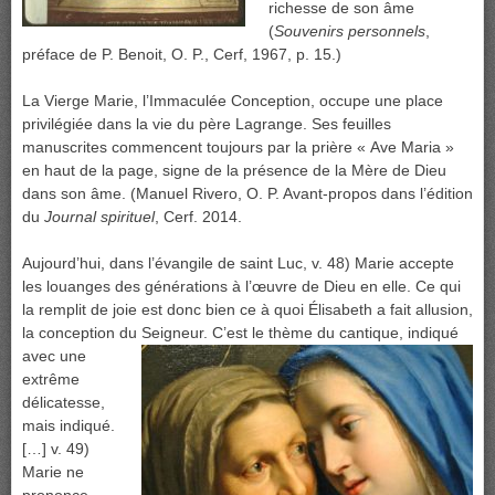
richesse de son âme
(
Souvenirs personnels
,
préface de P. Benoit, O. P., Cerf, 1967, p. 15.)
La Vierge Marie, l’Immaculée Conception, occupe une place
privilégiée dans la vie du père Lagrange. Ses feuilles
manuscrites commencent toujours par la prière « Ave Maria »
en haut de la page, signe de la présence de la Mère de Dieu
dans son âme. (Manuel Rivero, O. P. Avant-propos dans l’édition
du
Journal spirituel
, Cerf. 2014.
Aujourd’hui, dans l’évangile de saint Luc, v. 48) Marie accepte
les louanges des générations à l’œuvre de Dieu en elle. Ce qui
la remplit de joie est donc bien ce à quoi Élisabeth a fait allusion,
la conception du Seigneur. C’est le thème du cantique,
indiqué
avec une
extrême
délicatesse,
mais indiqué.
[…] v. 49)
Marie ne