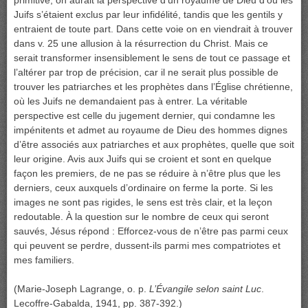
primitive, on aurait la perspective d’un royaume de Dieu d’où les
Juifs s’étaient exclus par leur infidélité, tandis que les gentils y
entraient de toute part. Dans cette voie on en viendrait à trouver
dans v. 25 une allusion à la résurrection du Christ. Mais ce
serait transformer insensiblement le sens de tout ce passage et
l’altérer par trop de précision, car il ne serait plus possible de
trouver les patriarches et les prophètes dans l’Église chrétienne,
où les Juifs ne demandaient pas à entrer. La véritable
perspective est celle du jugement dernier, qui condamne les
impénitents et admet au royaume de Dieu des hommes dignes
d’être associés aux patriarches et aux prophètes, quelle que soit
leur origine. Avis aux Juifs qui se croient et sont en quelque
façon les premiers, de ne pas se réduire à n’être plus que les
derniers, ceux auxquels d’ordinaire on ferme la porte. Si les
images ne sont pas rigides, le sens est très clair, et la leçon
redoutable. À la question sur le nombre de ceux qui seront
sauvés, Jésus répond : Efforcez-vous de n’être pas parmi ceux
qui peuvent se perdre, dussent-ils parmi mes compatriotes et
mes familiers.
(Marie-Joseph Lagrange, o. p.
L’Évangile selon saint Luc
.
Lecoffre-Gabalda, 1941, pp. 387-392.)