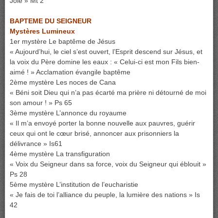
Joie » Mt 2
BAPTEME DU SEIGNEUR
Mystères Lumineux
1er mystère Le baptême de Jésus
« Aujourd’hui, le ciel s’est ouvert, l’Esprit descend sur Jésus, et
la voix du Père domine les eaux : « Celui-ci est mon Fils bien-
aimé ! » Acclamation évangile baptême
2ème mystère Les noces de Cana
« Béni soit Dieu qui n’a pas écarté ma prière ni détourné de moi
son amour ! » Ps 65
3ème mystère L’annonce du royaume
« Il m’a envoyé porter la bonne nouvelle aux pauvres, guérir
ceux qui ont le cœur brisé, annoncer aux prisonniers la
délivrance » Is61
4ème mystère La transfiguration
« Voix du Seigneur dans sa force, voix du Seigneur qui éblouit »
Ps 28
5ème mystère L’institution de l’eucharistie
« Je fais de toi l’alliance du peuple, la lumière des nations » Is
42