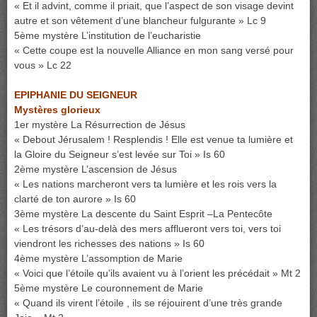
« Et il advint, comme il priait, que l’aspect de son visage devint
autre et son vêtement d’une blancheur fulgurante » Lc 9
5ème mystère L’institution de l’eucharistie
« Cette coupe est la nouvelle Alliance en mon sang versé pour
vous » Lc 22
EPIPHANIE DU SEIGNEUR
Mystères glorieux
1er mystère La Résurrection de Jésus
« Debout Jérusalem ! Resplendis ! Elle est venue ta lumière et
la Gloire du Seigneur s’est levée sur Toi » Is 60
2ème mystère L’ascension de Jésus
« Les nations marcheront vers ta lumière et les rois vers la
clarté de ton aurore » Is 60
3ème mystère La descente du Saint Esprit –La Pentecôte
« Les trésors d’au-delà des mers afflueront vers toi, vers toi
viendront les richesses des nations » Is 60
4ème mystère L’assomption de Marie
« Voici que l’étoile qu’ils avaient vu à l’orient les précédait » Mt 2
5ème mystère Le couronnement de Marie
« Quand ils virent l’étoile , ils se réjouirent d’une très grande