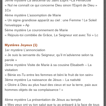
3ème mystère La descente du Saint Esprit –La Pentecôte
« Nul ne connaît ce qui concerne Dieu sinon l’Esprit de Dieu »
1Co
4ème mystère L’assomption de Marie
« Un signe grandiose apparût au ciel : une Femme ! Le Soleil
l’enveloppe » Ap
5ème mystère Le couronnement de Marie
« Réjouis-toi comblée de Grâce, Le Seigneur est avec Toi » Lc
Mystères Joyeux
(1)
1er mystère L’annonciation
« Je suis la servante du Seigneur, qu’il m’advienne selon ta
parole »
2ème mystère Visite de Marie à sa cousine Elisabeth – La
visitation
« Bénie es-Tu entre les femmes et béni le fruit de ton sein»
3ème mystère La naissance de Jésus – La nativité
« Gloire à Dieu au plus haut des cieux et sur la terre, paix aux
hommes objets de sa complaisance ! »
4ème mystère La présentation de Jésus au temple
« Mes yeux ont vu ton salut que tu as préparé à la face de tous