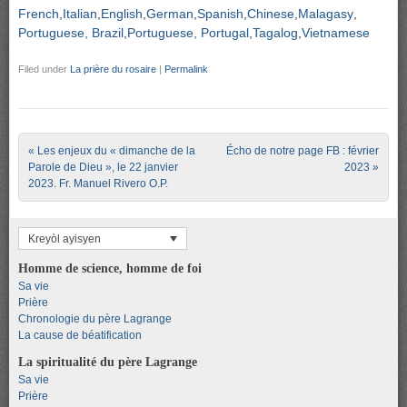
French
Italian
English
German
Spanish
Chinese
Malagasy
Portuguese, Brazil
Portuguese, Portugal
Tagalog
Vietnamese
Filed under
La prière du rosaire
|
Permalink
Post navigation
«
Les enjeux du « dimanche de la
Écho de notre page FB : février
Parole de Dieu », le 22 janvier
2023
»
2023. Fr. Manuel Rivero O.P.
Kreyòl ayisyen
Homme de science, homme de foi
Sa vie
Prière
Chronologie du père Lagrange
La cause de béatification
La spiritualité du père Lagrange
Sa vie
Prière