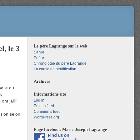
Le père Lagrange sur le web
l, le 3
Sa vie
Prière
Chronologie du père Lagrange
La cause de béatification
Archives
elle du
Informations site
s
Log in
nt jailli
Entries feed
Comments feed
ssion selon
WordPress.org
Page facebook Marie-Joseph Lagrange