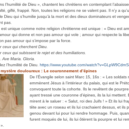
s l’humilité de Dieu », chantent les chrétiens en contemplant l’abaiss
lté, giflé, frappé. Non, toutes les religions ne se valent pas. Il n’y a qu’
le Dieu qui s’humilie jusqu’à la mort et des dieux dominateurs et venge
nt pas.
 est unique comme notre religion chrétienne est unique : « Dieu est am
 amour qui donne et non pas amour qui vole ; amour qui respecte la libe
non pas amour qui s’impose par la force.
r ceux qui cherchent Dieu.
 ceux qui subissent le rejet et des humiliations.
. Ave Maria. Gloria.
z l’humilité de Dieu.
https://www.youtube.com/watch?v=GLpW9Cdm
 mystère douloureux : Le couronnement d’épines
De l’Évangile selon saint Marc 15, 16s : « Les soldats
emmènent Jésus à l’intérieur du palais, qui est le Prétoi
convoquent toute la cohorte. Ils le revêtent de pourpre
ayant tressé une couronne d’épines, ils la lui mettent. E
mirent à le saluer : « Salut, roi des Juifs ! » Et ils lui fr
tête avec un roseau et ils lui crachaient dessus, et ils p
genou devant lui pour lui rendre hommage. Puis, quand
furent moqués de lui, ils lui ôtèrent la pourpre et lui re
 ».