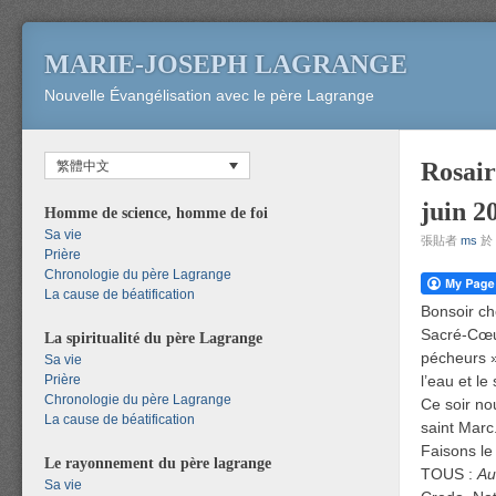
MARIE-JOSEPH LAGRANGE
Nouvelle Évangélisation avec le père Lagrange
Rosair
繁體中文
juin 2
Homme de science, homme de foi
Sa vie
張貼者
ms
於
Prière
Chronologie du père Lagrange
La cause de béatification
Bonsoir ch
Sacré-Cœur
La spiritualité du père Lagrange
pécheurs »
Sa vie
Prière
l’eau et l
Chronologie du père Lagrange
Ce soir no
La cause de béatification
saint Marc
Faisons le
Le rayonnement du père lagrange
TOUS :
Au
Sa vie