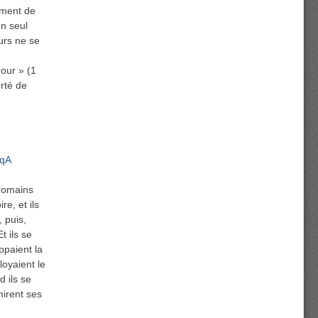
ement de
un seul
urs ne se
our » (1
rté de
SqA
 romains
re, et ils
, puis,
t ils se
appaient la
loyaient le
 ils se
mirent ses