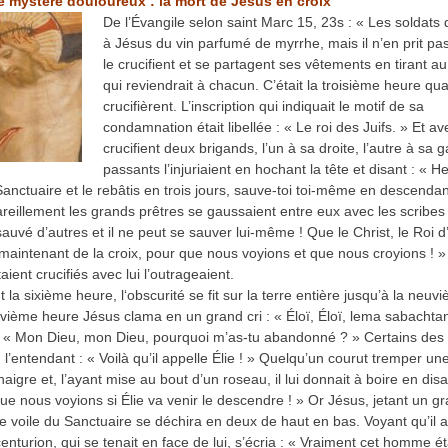
 mystère douloureux : la mort de Jésus en croix
De l’Évangile selon saint Marc 15, 23s : « Les soldats
à Jésus du vin parfumé de myrrhe, mais il n’en prit pas.
le crucifient et se partagent ses vêtements en tirant au
qui reviendrait à chacun. C’était la troisième heure qua
crucifièrent. L’inscription qui indiquait le motif de sa
condamnation était libellée : « Le roi des Juifs. » Et avec
crucifient deux brigands, l’un à sa droite, l’autre à sa
passants l’injuriaient en hochant la tête et disant : « He 
 Sanctuaire et le rebâtis en trois jours, sauve-toi toi-même en descendan
Pareillement les grands prêtres se gaussaient entre eux avec les scribes 
 sauvé d’autres et il ne peut se sauver lui-même ! Que le Christ, le Roi d’
aintenant de la croix, pour que nous voyions et que nous croyions !
aient crucifiés avec lui l’outrageaient.
t la sixième heure, l‘obscurité se fit sur la terre entière jusqu’à la neu
uvième heure Jésus clama en un grand cri : « Éloï, Éloï, lema sabachtan
 : « Mon Dieu, mon Dieu, pourquoi m’as-tu abandonné ? » Certains des 
n l’entendant : « Voilà qu’il appelle Élie ! » Quelqu’un courut tremper u
aigre et, l’ayant mise au bout d’un roseau, il lui donnait à boire en disa
ue nous voyions si Élie va venir le descendre ! » Or Jésus, jetant un gr
le voile du Sanctuaire se déchira en deux de haut en bas. Voyant qu’il av
centurion, qui se tenait en face de lui, s’écria : « Vraiment cet homme éta