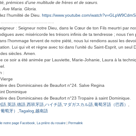
ité, prémices d’une multitude de frères et de sœurs.
. Ave Maria. Gloria.
z l’humilité de Dieu.
https://www.youtube.com/watch?v=GLpW9Cdm
………………………………..
Seigneur : Seigneur notre Dieu, dans le Cœur de ton Fils meurtri par n
digues avec miséricorde les trésors infinis de ta tendresse ; nous t’en 
dans l’hommage fervent de notre piété, nous lui rendions aussi les devo
ation. Lui qui vit et règne avec toi dans l’unité du Saint-Esprit, un seul 
s des siècles. Amen.
de ce soir a été animée par Lauviette, Marie-Johanie, Laura à la techniq
el.
n :
 Vierge
ère des Dominicaines de Beaufort n°24. Salve Regina
int Dominique
re des Dominicaines de Beaufort n°23 Tropaire à saint Dominique.
利語
英語
德語
西班牙語
ハイチ語
マダガスカル語
葡萄牙語（巴西）
（葡萄牙）
Tagalog
越南語
de notre page Facebook
,
La prière du rosaire
|
Permalink