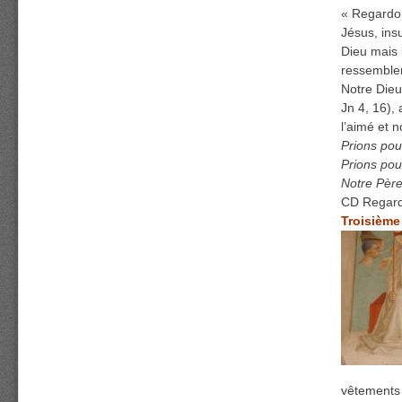
« Regardon
Jésus, insu
Dieu mais 
ressemble
Notre Dieu
Jn 4, 16),
l’aimé et 
Prions pou
Prions pour
Notre Père
CD Regarde
Troisième
vêtements