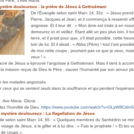
re Père, 3 Ave Maria.
ystère douloureux : la prière de Jésus à Gethsémani
De l’Évangile selon saint Marc 14, 32s : « Jésus prend 
Pierre, Jacques et Jean, et il commença à ressentir eff
angoisse. Et il leur dit : « Mon âme est triste à en mouri
demeurez ici et veillez. Étant allé un peu plus loin, il t
terre, et il priait pour que, s’il était possible, cette heu
loin de lui. Et il disait : « Abba (Père) ! tout t’est possib
de moi cette coupe ; pourtant pas ce que je veux, mai
veux ! »
cré de Jésus a éprouvé l’angoisse à Gethsémani. Mais il tient à accom
 la mission reçue de Dieu le Père : sauver l’humanité par son amour plu
r les malades angoissés.
r ceux qui se sentent seuls dans la souffrance et qui perdent l’espéranc
. Ave Maria. Gloria.
z l’humilité de Dieu.
https://www.youtube.com/watch?v=GLpW9Cdm
mystère douloureux : La flagellation de Jésus
ile selon saint Marc 14, 65 : « Quelques membres du Sanhédrin se mir
visage de Jésus, à le gifler et à lui dire : « Fais le prophète ! » Et les va
 de coups ».