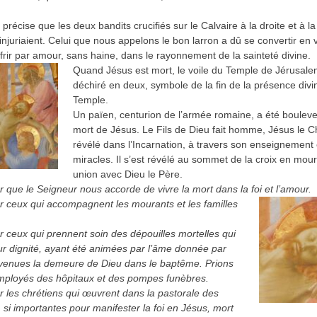
précise que les deux bandits crucifiés sur le Calvaire à la droite et à l
’injuriaient. Celui que nous appelons le bon larron a dû se convertir en 
frir par amour, sans haine, dans le rayonnement de la sainteté divine.
Quand Jésus est mort, le voile du Temple de Jérusale
déchiré en deux, symbole de la fin de la présence divi
Temple.
Un païen, centurion de l’armée romaine, a été bouleve
mort de Jésus. Le Fils de Dieu fait homme, Jésus le Chr
révélé dans l’Incarnation, à travers son enseignement 
miracles. Il s’est révélé au sommet de la croix en mou
union avec Dieu le Père.
r que le Seigneur nous accorde de vivre la mort dans la foi et l’amour.
r ceux qui accompagnent les mourants et les familles
r ceux qui prennent soin des dépouilles mortelles qui
ur dignité, ayant été animées par l’âme donnée par
venues la demeure de Dieu dans le baptême. Prions
mployés des hôpitaux et des pompes funèbres.
r les chrétiens qui œuvrent dans la pastorale des
, si importantes pour manifester la foi en Jésus, mort