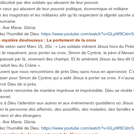
idiculisé par des soldats qui abusent de leur pouvoir.
r ceux qui abusent de leur pouvoir politique, économique et militaire.
 les magistrats et les militaires afin qu’ils respectent la dignité sacrée 
humaine.
. Ave Maria. Gloria.
z l’humilité de Dieu.
https://www.youtube.com/watch?v=GLpW9Cdm
 mystère douloureux : Le portement de la croix
ile selon saint Marc 15, 20s : « Les soldats mènent Jésus hors du Préto
Et ils requièrent, pour porter sa croix, Simon de Cyrène, le père d’Alexa
 passait par là, revenant des champs. Et ils amènent Jésus au lieu-dit 
raduit lieu du Crâne ».
souvent que nous rencontrions de près Dieu sans nous en apercevoir. C’e
sser pour Simon de Cyrène qui a aidé Jésus à porter sa croix. Il n’aurai
rvir Dieu de si près.
 à notre rencontre de manière imprévue et imprévisible. Dieu se révèle 
ternel.
à Dieu l’attention aux autres et aux événements quotidiens où Jésus
en la personne des affamés, des assoiffés, des malades, des familles e
niers et des étrangers.
. Ave Maria. Gloria.
z l’humilité de Dieu.
https://www.youtube.com/watch?v=GLpW9Cdm