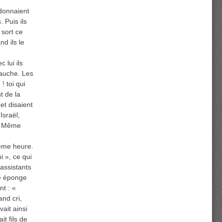
 donnaient
 Puis ils
 sort ce
nd ils le
 lui ils
 gauche. Les
! toi qui
t de la
et disaient
Israël,
 » Même
vième heure.
i », ce qui
assistants
ne éponge
nt : «
and cri,
ait ainsi
it fils de