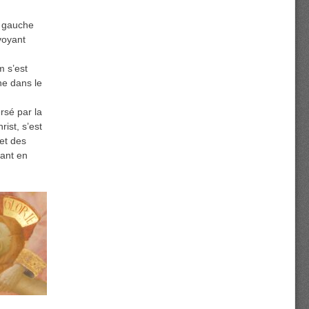
a gauche
voyant
m s’est
ne dans le
rsé par la
ist, s’est
et des
rant en