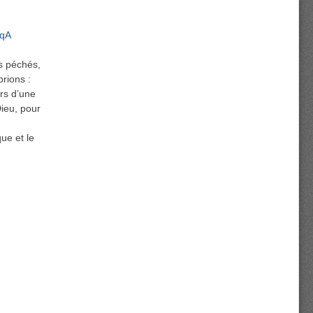
SqA
os péchés,
prions :
irs d’une
Dieu, pour
ue et le