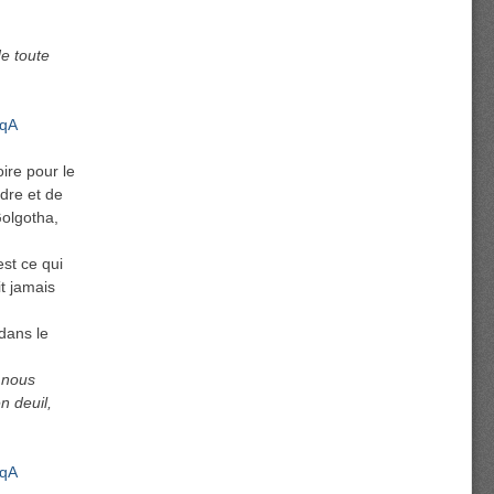
de toute
SqA
ire pour le
ndre et de
Golgotha,
st ce qui
t jamais
dans le
 nous
n deuil,
SqA