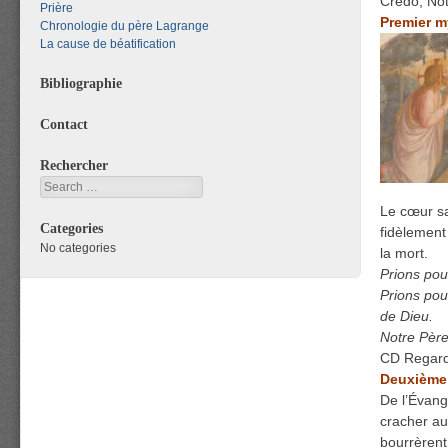
Credo, Not
Prière
Premier m
Chronologie du père Lagrange
La cause de béatification
Bibliographie
Contact
Rechercher
Search
Le cœur sa
Categories
fidèlement
No categories
la mort.
Prions pou
Prions pou
de Dieu.
Notre Père
CD Regarde
Deuxième 
De l’Évang
cracher au 
bourrèrent