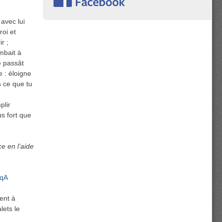
avec lui
roi et
r ;
ombait à
re passât
le : éloigne
s ce que tu
plir
s fort que
e en l’aide
SqA
ent à
lets le