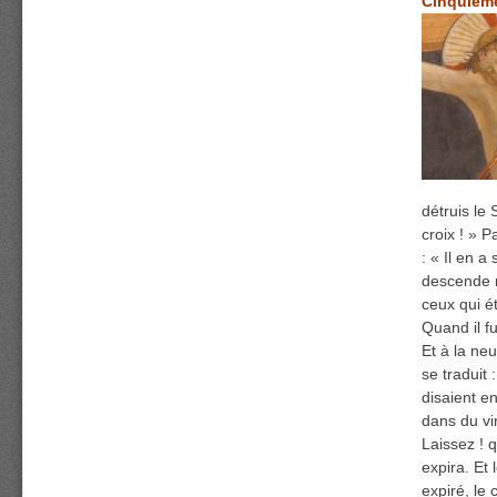
Cinquième
détruis le
croix ! » 
: « Il en a
descende m
ceux qui ét
Quand il fu
Et à la ne
se traduit
disaient e
dans du vin
Laissez ! q
expira. Et 
expiré, le 