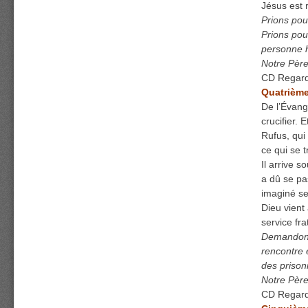
Jésus est r
Prions pou
Prions pour
personne 
Notre Père
CD Regarde
Quatrième
De l’Évang
crucifier. 
Rufus, qui
ce qui se t
Il arrive 
a dû se pa
imaginé se
Dieu vient
service fra
Demandons 
rencontre 
des prison
Notre Père
CD Regarde