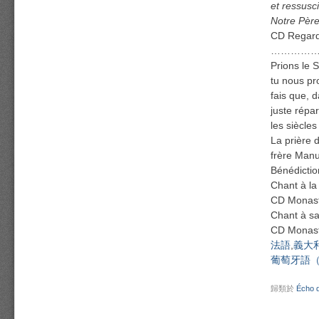
et ressusc
Notre Père
CD Regarde
……………
Prions le 
tu nous pro
fais que, 
juste répar
les siècle
La prière 
frère Manu
Bénédictio
Chant à la
CD Monast
Chant à sa
CD Monastè
法語
義大
葡萄牙語
歸類於
Écho 