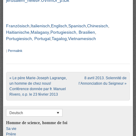
jerusalem_news#.UVnmUr_pSJk
Französisch
Italienisch
Englisch
Spanisch
Chinesisch
Haitianische
Malagasy
Portugiesisch, Brasilien
Portugiesisch, Portugal
Tagalog
Vietnamesisch
|
Permalink
Post navigation
«
Le père Marie-Joseph Lagrange,
8 avril 2013. Solennité de
un homme de chez nous!
l’Annonciation du Seigneur
»
Conférence donnée par fr. Manuel
Rivero, o.p. le 23 février 2013
Deutsch
Homme de science, homme de foi
Sa vie
Prière