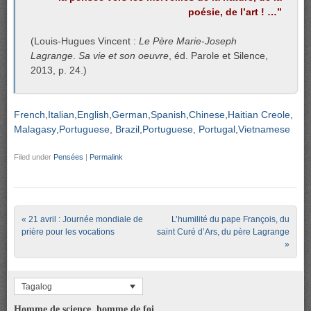
poésie, de l’art ! …”
(Louis-Hugues Vincent :
Le Père Marie-Joseph
Lagrange
.
Sa vie et son oeuvre
, éd. Parole et Silence,
2013, p. 24.)
French
Italian
English
German
Spanish
Chinese
Haitian Creole
Malagasy
Portuguese, Brazil
Portuguese, Portugal
Vietnamese
Filed under
Pensées
|
Permalink
Post navigation
«
21 avril : Journée mondiale de
L’humilité du pape François, du
prière pour les vocations
saint Curé d’Ars, du père Lagrange
»
Tagalog
Homme de science, homme de foi