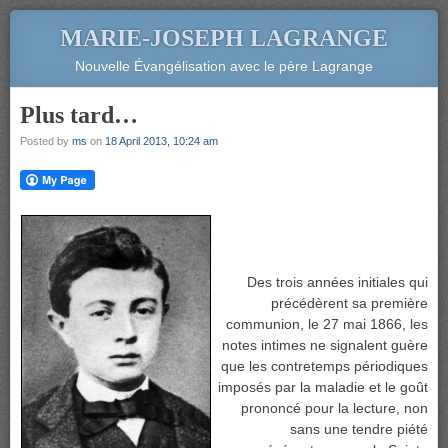
MARIE-JOSEPH LAGRANGE
Nouvelle Évangélisation avec le père Lagrange
Plus tard…
Posted by
ms
on
18 April 2013, 10:24 am
Des trois années initiales qui
précédèrent sa première
communion, le 27 mai 1866, les
notes intimes ne signalent guère
que les contretemps périodiques
imposés par la maladie et le goût
prononcé pour la lecture, non
sans une tendre piété