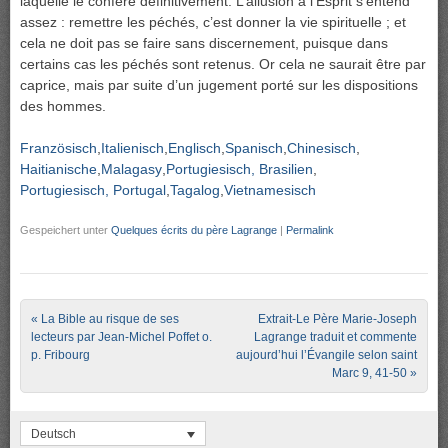
laquelle le confère définitivement. L’allusion à l’Esprit s’entend
assez : remettre les péchés, c’est donner la vie spirituelle ; et
cela ne doit pas se faire sans discernement, puisque dans
certains cas les péchés sont retenus. Or cela ne saurait être par
caprice, mais par suite d’un jugement porté sur les dispositions
des hommes.
Französisch
Italienisch
Englisch
Spanisch
Chinesisch
Haitianische
Malagasy
Portugiesisch, Brasilien
Portugiesisch, Portugal
Tagalog
Vietnamesisch
Gespeichert unter
Quelques écrits du père Lagrange
|
Permalink
Post navigation
«
La Bible au risque de ses
Extrait-Le Père Marie-Joseph
lecteurs par Jean-Michel Poffet o.
Lagrange traduit et commente
p. Fribourg
aujourd’hui l’Évangile selon saint
Marc 9, 41-50
»
Deutsch