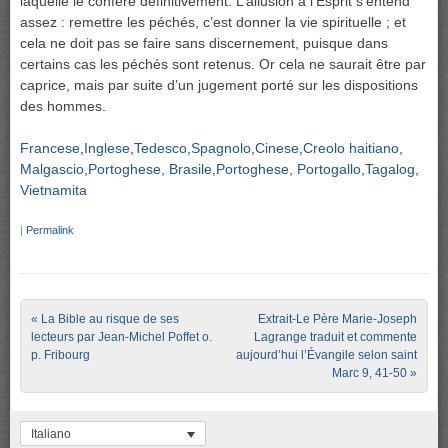
laquelle le confère définitivement. L’allusion à l’Esprit s’entend
assez : remettre les péchés, c’est donner la vie spirituelle ; et
cela ne doit pas se faire sans discernement, puisque dans
certains cas les péchés sont retenus. Or cela ne saurait être par
caprice, mais par suite d’un jugement porté sur les dispositions
des hommes.
Francese
Inglese
Tedesco
Spagnolo
Cinese
Creolo haitiano
Malgascio
Portoghese, Brasile
Portoghese, Portogallo
Tagalog
Vietnamita
|
Permalink
Post navigation
«
La Bible au risque de ses
Extrait-Le Père Marie-Joseph
lecteurs par Jean-Michel Poffet o.
Lagrange traduit et commente
p. Fribourg
aujourd’hui l’Évangile selon saint
Marc 9, 41-50
»
Italiano