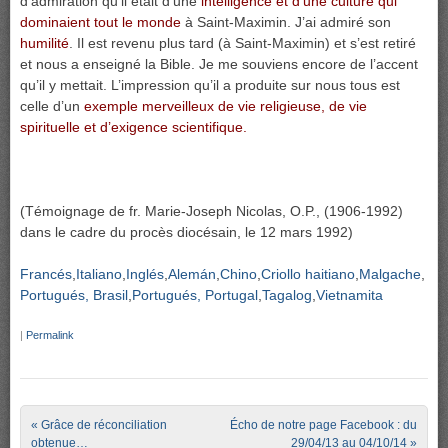
d’admiration qu’il était d’une
intelligence et d’une culture qui
dominaient tout le monde
à Saint-Maximin. J’ai admiré son
humilité
. Il est revenu plus tard (à Saint-Maximin) et s’est retiré
et nous a enseigné la Bible. Je me souviens encore de l’accent
qu’il y mettait. L’impression qu’il a produite sur nous tous est
celle d’un
exemple merveilleux de vie religieuse, de vie
spirituelle et d’exigence scientifique.
(Témoignage de fr. Marie-Joseph Nicolas, O.P., (1906-1992)
dans le cadre du procès diocésain, le 12 mars 1992)
Francés
Italiano
Inglés
Alemán
Chino
Criollo haitiano
Malgache
Portugués, Brasil
Portugués, Portugal
Tagalog
Vietnamita
|
Permalink
Post navigation
«
Grâce de réconciliation
Écho de notre page Facebook : du
obtenue…
29/04/13 au 04/10/14
»