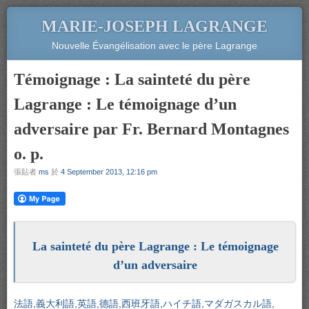
MARIE-JOSEPH LAGRANGE
Nouvelle Évangélisation avec le père Lagrange
Témoignage : La sainteté du père
Lagrange : Le témoignage d’un
adversaire par Fr. Bernard Montagnes
o. p.
張貼者
ms
於
4 September 2013, 12:16 pm
La sainteté du père Lagrange : Le témoignage
d’un adversaire
法語
義大利語
英語
德語
西班牙語
ハイチ語
マダガスカル語