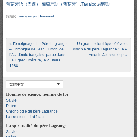
葡萄牙語（巴西）
葡萄牙語（葡萄牙）
Tagalog
越南語
歸類於
Témoignages
|
Permalink
Post navigation
«
Témoignage : Le Père Lagrange
Un grand scientifique, élève et
– Chronique de Jean Guitton, de
disciple du père Lagrange : Le P.
l’Académie française, parue dans
Antonin Jaussen o. p.
»
Le Figaro Littéraire, le 21 mars
1988
繁體中文
Homme de science, homme de foi
Sa vie
Prière
Chronologie du père Lagrange
La cause de béatification
La spiritualité du père Lagrange
Sa vie