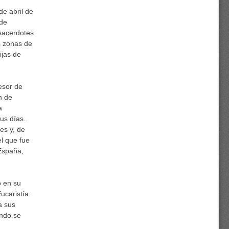
de abril de
 de
sacerdotes
es zonas de
ijas de
esor de
n de
a
us días.
es y, de
el que fue
 España,
o en su
ucaristía.
a sus
ando se