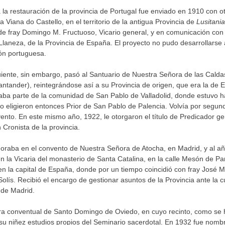
a la restauración de la provincia de Portugal fue enviado en 1910 con o
 Viana do Castello, en el territorio de la antigua Provincia de
Lusitania
de fray Domingo M. Fructuoso, Vicario general, y en comunicación con 
laneza, de la Provincia de España. El proyecto no pudo desarrollarse
ión portuguesa.
uiente, sin embargo, pasó al Santuario de Nuestra Señora de las Calda
ntander), reintegrándose así a su Provincia de origen, que era la de 
ba parte de la comunidad de San Pablo de Valladolid, donde estuvo h
o eligieron entonces Prior de San Pablo de Palencia. Volvía por segun
ento. En este mismo año, 1922, le otorgaron el título de Predicador gen
Cronista de la provincia.
raba en el convento de Nuestra Señora de Atocha, en Madrid, y al a
en la Vicaria del monasterio de Santa Catalina, en la calle Mesón de Pa
n la capital de España, donde por un tiempo coincidió con fray José M
olís. Recibió el encargo de gestionar asuntos de la Provincia ante la c
 de Madrid.
a conventual de Santo Domingo de Oviedo, en cuyo recinto, como se 
 su niñez estudios propios del Seminario sacerdotal. En 1932 fue nomb