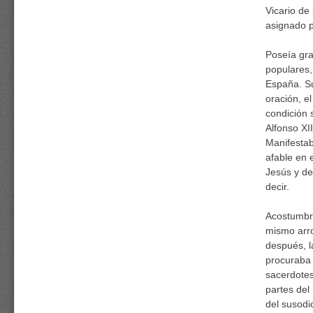
Vicario de
asignado p
Poseía gra
populares,
España. Su
oración, e
condición 
Alfonso XI
Manifestab
afable en 
Jesús y de
decir.
Acostumbra
mismo arro
después, l
procuraba
sacerdotes
partes del
del susodi