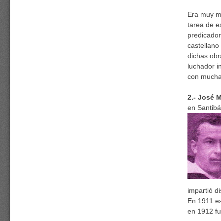
Era muy me
tarea de e
predicador
castellano
dichas obr
luchador i
con mucha 
2.-
J
osé M
en Santibá
impartió d
En 1911 es
en 1912 fu