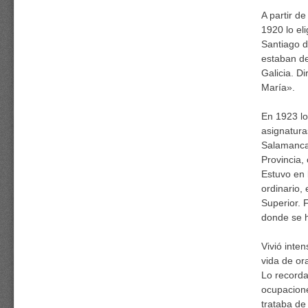
A partir d
1920 lo el
Santiago d
estaban de
Galicia. D
María».
En 1923 lo
asignatura
Salamanca.
Provincia,
Estuvo en 
ordinario,
Superior. 
donde se h
Vivió inte
vida de or
Lo recorda
ocupacione
trataba de