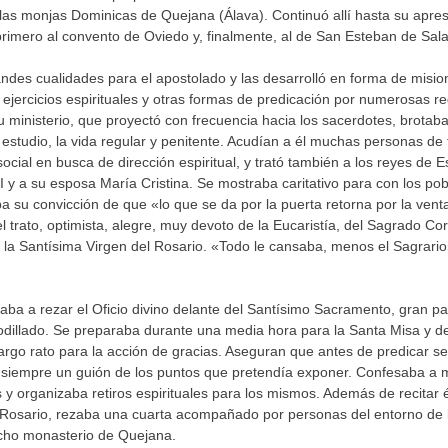
 las monjas Dominicas de Quejana (Álava). Continuó allí hasta su apre
rimero al convento de Oviedo y, finalmente, al de San Esteban de Sa
ndes cualidades para el apostolado y las desarrolló en forma de misio
 ejercicios espirituales y otras formas de predicación por numerosas r
 ministerio, que proyectó con frecuencia hacia los sacerdotes, brotaba
l estudio, la vida regular y penitente. Acudían a él muchas personas de
social en busca de dirección espiritual, y trató también a los reyes de 
II y a su esposa María Cristina. Se mostraba caritativo para con los pob
a su convicción de que «lo que se da por la puerta retorna por la vent
el trato, optimista, alegre, muy devoto de la Eucaristía, del Sagrado C
 la Santísima Virgen del Rosario. «Todo le cansaba, menos el Sagrario»
ba a rezar el Oficio divino delante del Santísimo Sacramento, gran pa
dillado. Se preparaba durante una media hora para la Santa Misa y d
argo rato para la acción de gracias. Aseguran que antes de predicar se
 siempre un guión de los puntos que pretendía exponer. Confesaba a
 y organizaba retiros espirituales para los mismos. Además de recitar él
 Rosario, rezaba una cuarta acompañado por personas del entorno de l
cho monasterio de Quejana.