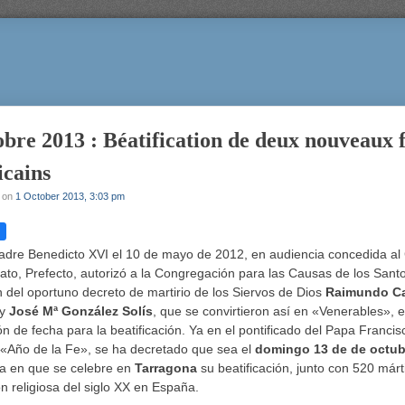
obre 2013 : Béatification de deux nouveaux 
cains
on
1 October 2013, 3:03 pm
adre Benedicto XVI el 10 de mayo de 2012, en audiencia concedida al
to, Prefecto, autorizó a la Congregación para las Causas de los Santo
n del oportuno decreto de martirio de los Siervos de Dios
Raimundo C
y
José Mª González Solís
, que se convirtieron así en «Venerables», 
ión de fecha para la beatificación. Ya en el pontificado del Papa Francis
el «Año de la Fe», se ha decretado que sea el
domingo 13 de de octub
día en que se celebre en
Tarragona
su beatificación, junto con 520 márt
n religiosa del siglo XX en España.