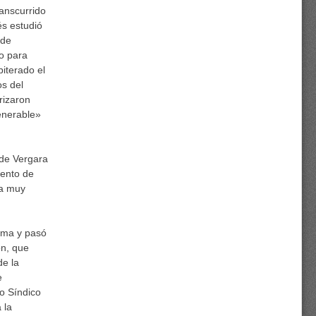
ranscurrido
és estudió
 de
o para
biterado el
os del
rizaron
venerable»
 de Vergara
vento de
ía muy
sma y pasó
ón, que
de la
e
 o Síndico
 la