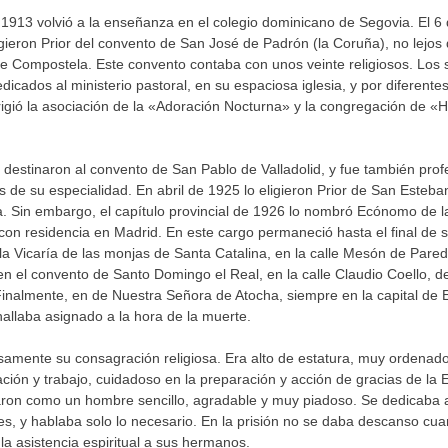
e 1913 volvió a la enseñanza en el colegio dominicano de Segovia. El 6 
igieron Prior del convento de San José de Padrón (la Coruña), no lejos
e Compostela. Este convento contaba con unos veinte religiosos. Los 
dicados al ministerio pastoral, en su espaciosa iglesia, y por diferent
irigió la asociación de la «Adoración Nocturna» y la congregación de «H
 destinaron al convento de San Pablo de Valladolid, y fue también prof
s de su especialidad. En abril de 1925 lo eligieron Prior de San Esteba
 Sin embargo, el capítulo provincial de 1926 lo nombró Ecónomo de l
 con residencia en Madrid. En este cargo permaneció hasta el final de s
la Vicaría de las monjas de Santa Catalina, en la calle Mesón de Pared
 en el convento de Santo Domingo el Real, en la calle Claudio Coello, d
Finalmente, en de Nuestra Señora de Atocha, siempre en la capital de
allaba asignado a la hora de la muerte.
nsamente su consagración religiosa. Era alto de estatura, muy ordenad
ación y trabajo, cuidadoso en la preparación y acción de gracias de la E
ron como un hombre sencillo, agradable y muy piadoso. Se dedicaba 
s, y hablaba solo lo necesario. En la prisión no se daba descanso cu
 la asistencia espiritual a sus hermanos.