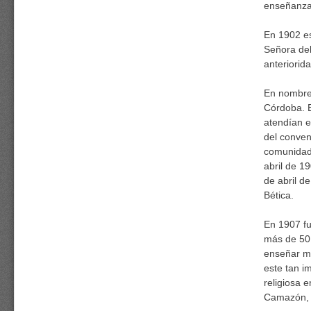
enseñanza 
En 1902 es
Señora de
anteriorid
En nombre 
Córdoba. E
atendían e
del conven
comunidad.
abril de 1
de abril d
Bética.
En 1907 f
más de 50 
enseñar ma
este tan i
religiosa 
Camazón, f