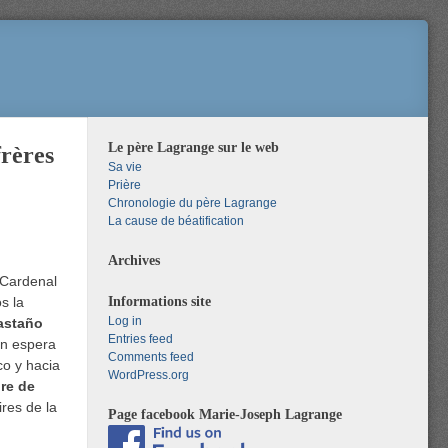
Le père Lagrange sur le web
frères
Sa vie
Prière
Chronologie du père Lagrange
La cause de béatification
Archives
 Cardenal
Informations site
s la
Log in
astaño
Entries feed
en espera
Comments feed
co y hacia
WordPress.org
re de
ires de la
Page facebook Marie-Joseph Lagrange