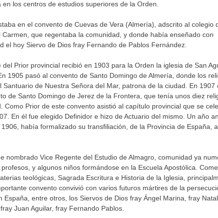
en los centros de estudios superiores de la Orden.
taba en el convento de Cuevas de Vera (Almería), adscrito al colegio 
l Carmen, que regentaba la comunidad, y donde había enseñado con
ad el hoy Siervo de Dios fray Fernando de Pablos Fernández.
del Prior provincial recibió en 1903 para la Orden la iglesia de San Ag
n 1905 pasó al convento de Santo Domingo de Almería, donde los reli
l Santuario de Nuestra Señora del Mar, patrona de la ciudad. En 1907 
to de Santo Domingo de Jerez de la Frontera, que tenía unos diez reli
 Como Prior de este convento asistió al capítulo provincial que se cel
907. En él fue elegido Definidor e hizo de Actuario del mismo. Un año an
e 1906, había formalizado su transfiliación, de la Provincia de España, a
ue nombrado Vice Regente del Estudio de Almagro, comunidad ya num
profesos, y algunos niños formándose en la Escuela Apostólica. Com
terias teológicas, Sagrada Escritura e Historia de la Iglesia, principal
mportante convento convivió con varios futuros mártires de la persecuc
en España, entre otros, los Siervos de Dios fray Ángel Marina, fray Natal
ray Juan Aguilar, fray Fernando Pablos.