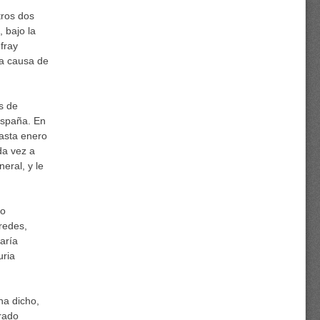
tros dos
, bajo la
fray
 a causa de
s de
España. En
asta enero
da vez a
eral, y le
ño
redes,
aría
uria
ha dicho,
rado