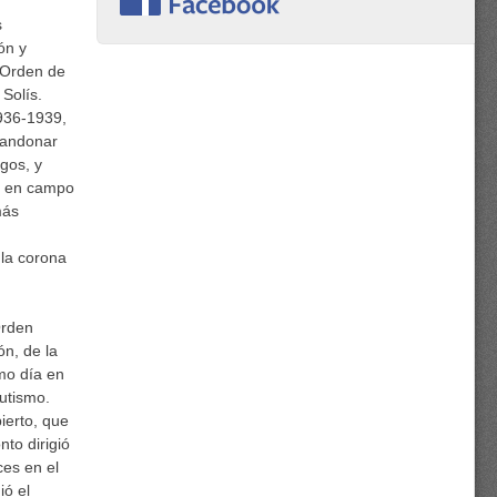
s
ón y
a Orden de
Solís.
1936-1939,
abandonar
gos, y
o— en campo
más
la corona
Orden
n, de la
smo día en
autismo.
ierto, que
to dirigió
ces en el
ió el