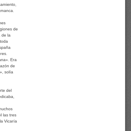
samiento,
lamanca.
nes
egiones de
 de la
 toda
España
res.
ana». Era
orazón de
, solía
rte del
edicaba,
 muchos
 las tres
a Vicaría