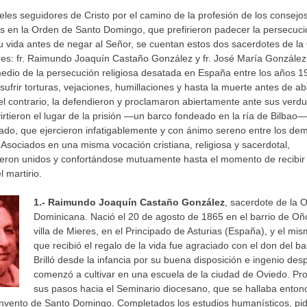
fieles seguidores de Cristo por el camino de la profesión de los consejo
s en la Orden de Santo Domingo, que prefirieron padecer la persecuci
u vida antes de negar al Señor, se cuentan estos dos sacerdotes de l
es: fr. Raimundo Joaquín Castaño González y fr. José María González 
medio de la persecución religiosa desatada en España entre los años 
sufrir torturas, vejaciones, humillaciones y hasta la muerte antes de 
 el contrario, la defendieron y proclamaron abiertamente ante sus verdu
irtieron el lugar de la prisión —un barco fondeado en la ría de Bilba
ado, que ejercieron infatigablemente y con ánimo sereno entre los de
 Asociados en una misma vocación cristiana, religiosa y sacerdotal,
ron unidos y confortándose mutuamente hasta el momento de recibir 
l martirio.
1.- R
aimundo Joaquín Castaño González
, sacerdote de la 
Dominicana. Nació el 20 de agosto de 1865 en el barrio de Oñó
villa de Mieres, en el Principado de Asturias (España), y el mi
que recibió el regalo de la vida fue agraciado con el don del b
Brilló desde la infancia por su buena disposición e ingenio desp
comenzó a cultivar en una escuela de la ciudad de Oviedo. Pron
sus pasos hacia el Seminario diocesano, que se hallaba enton
nvento de Santo Domingo. Completados los estudios humanísticos, pid