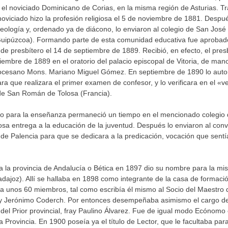
 el noviciado Dominicano de Corias, en la misma región de Asturias. T
noviciado hizo la profesión religiosa el 5 de noviembre de 1881. Despu
y teología y, ordenado ya de diácono, lo enviaron al colegio de San José
Guipúzcoa). Formando parte de esta comunidad educativa fue aprobad
de presbítero el 14 de septiembre de 1889. Recibió, en efecto, el pres
iembre de 1889 en el oratorio del palacio episcopal de Vitoria, de man
iocesano Mons. Mariano Miguel Gómez. En septiembre de 1890 lo auto
ra que realizara el primer examen de confesor, y lo verificara en el «
de San Román de Tolosa (Francia).
o para la enseñanza permaneció un tiempo en el mencionado colegio
sa entrega a la educación de la juventud. Después lo enviaron al con
de Palencia para que se dedicara a la predicación, vocación que sent
 la provincia de Andalucía o Bética en 1897 dio su nombre para la mi
adajoz). Allí se hallaba en 1898 como integrante de la casa de formaci
 unos 60 miembros, tal como escribía él mismo al Socio del Maestro 
ay Jerónimo Coderch. Por entonces desempeñaba asimismo el cargo d
 del Prior provincial, fray Paulino Álvarez. Fue de igual modo Ecónomo
a Provincia. En 1900 poseía ya el título de Lector, que le facultaba para