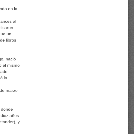
odo en la
rancés al
licaron
Fue un
de libros
o, nació
do el mismo
iado
ó la
 de marzo
, donde
 diez años.
tander), y