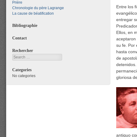
Prière
Entre los 
Chronologie du père Lagrange
evangélico
La cause de béatification
entregar s
Bibliographie
Predicador
Ellos, en 
Contact
aceptaron 
su fe. Por
Rechercher
hasta conv
Search
de apostol
detenidos.
Categories
permanecie
No categories
gloriosa de
antiguo co