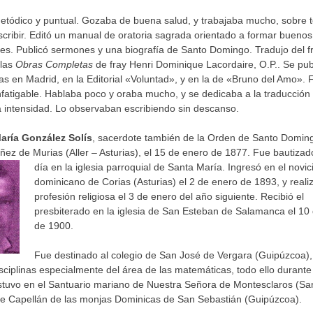
tódico y puntual. Gozaba de buena salud, y trabajaba mucho, sobre t
scribir. Editó un manual de oratoria sagrada orientado a formar buenos
es. Publicó sermones y una biografía de Santo Domingo. Tradujo del f
 las
Obras Completas
de fray Henri Dominique Lacordaire, O.P.. Se pub
as en Madrid, en la Editorial «Voluntad», y en la de «Bruno del Amo». 
nfatigable. Hablaba poco y oraba mucho, y se dedicaba a la traducción 
intensidad. Lo observaban escribiendo sin descanso.
aría González Solís
, sacerdote también de la Orden de Santo Doming
ñez de Murias (Aller – Asturias), el 15 de enero de 1877. Fue bautiza
día en la iglesia parroquial de
Santa María. Ingresó en el novic
dominicano de Corias (Asturias) el 2 de enero de 1893, y realiz
profesión religiosa el 3 de enero del año siguiente. Recibió el
presbiterado en la iglesia de San Esteban de Salamanca el 10
de 1900.
Fue destinado al colegio de San José de Vergara (Guipúzcoa)
isciplinas especialmente del área de las matemáticas, todo ello durante
tuvo en el Santuario mariano de Nuestra Señora de Montesclaros (San
e Capellán de las monjas Dominicas de San Sebastián (Guipúzcoa).