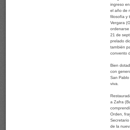
ingreso en
el año de 
filosofía 
Vergara (
ordenarse 
21 de sept
prelado d
también pa
convento 
Bien dotad
con genero
San Pablo 
viva.
Restaurada
a Zafra (B
comprendía
Orden, fr
Secretario
de la nuev