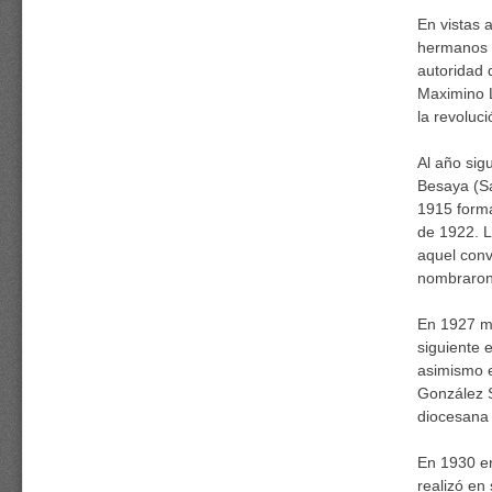
En vistas 
hermanos a
autoridad 
Maximino L
la revoluc
Al año sig
Besaya (Sa
1915 forma
de 1922. L
aquel conv
nombraron 
En 1927 mo
siguiente 
asimismo e
González S
diocesana
En 1930 er
realizó en