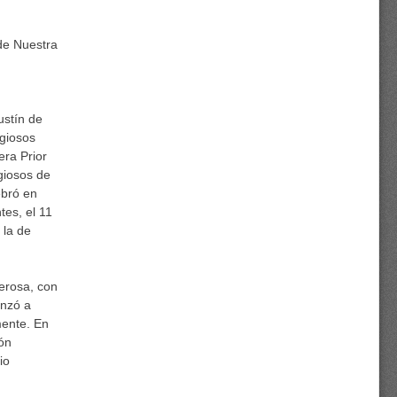
de Nuestra
ustín de
giosos
era Prior
giosos de
ebró en
tes, el 11
 la de
erosa, con
enzó a
mente. En
ión
io