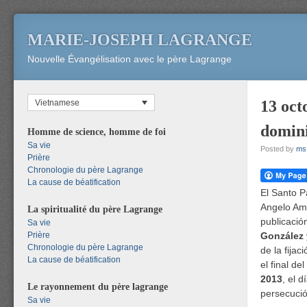
MARIE-JOSEPH LAGRANGE
Nouvelle Évangélisation avec le père Lagrange
13 oct
Vietnamese
domini
Homme de science, homme de foi
Sa vie
Posted by
ms
Prière
Chronologie du père Lagrange
La cause de béatification
El Santo P
Angelo Ama
La spiritualité du père Lagrange
publicació
Sa vie
Prière
González
Chronologie du père Lagrange
de la fijac
La cause de béatification
el final d
2013
, el 
Le rayonnement du père lagrange
persecució
Sa vie