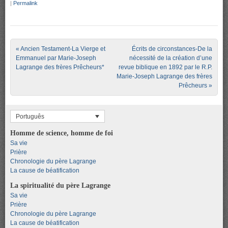
|
Permalink
Post navigation
«
Ancien Testament-La Vierge et
Écrits de circonstances-De la
Emmanuel par Marie-Joseph
nécessité de la création d’une
Lagrange des frères Prêcheurs*
revue biblique en 1892 par le R.P.
Marie-Joseph Lagrange des frères
Prêcheurs
»
Português
Homme de science, homme de foi
Sa vie
Prière
Chronologie du père Lagrange
La cause de béatification
La spiritualité du père Lagrange
Sa vie
Prière
Chronologie du père Lagrange
La cause de béatification