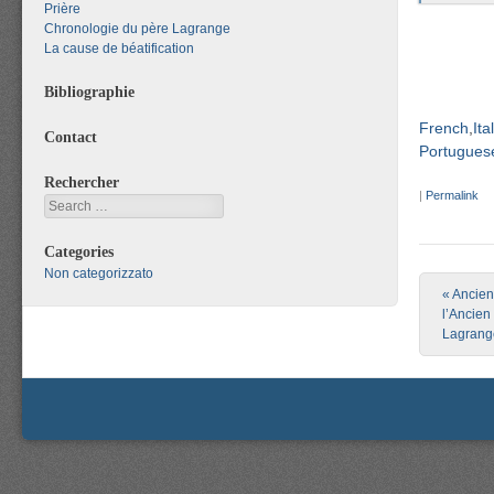
Prière
Chronologie du père Lagrange
La cause de béatification
Bibliographie
French
Ita
Contact
Portuguese
Rechercher
|
Permalink
Search
Categories
Non categorizzato
Post nav
«
Ancien
l’Ancien
Lagrange