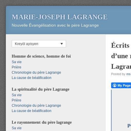
MARIE-JOSEPH LAGRANGE
Nouvelle Évangélisation avec le père Lagrange
Écrits
Kreyòl ayisyen
d’une 
Homme de science, homme de foi
Sa vie
Lagran
Prière
Chronologie du père Lagrange
Posted by
ms
La cause de béatification
La spiritualité du père Lagrange
Sa vie
Prière
Chronologie du père Lagrange
La cause de béatification
Le rayonnement du père lagrange
p
Sa vie