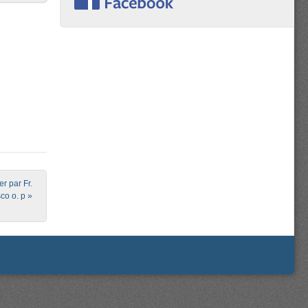
r par Fr.
co o. p
»