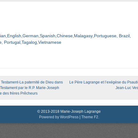
lian
English
German
Spanish
Chinese
Malagasy
Portuguese, Brazil
, Portugal
Tagalog
Vietnamese
igation
 Testament-La paternité de Dieu dans
Le Père Lagrange et l’exégèse du Psautie
 Testament par le R.P. Marie-Joseph
Jean-Luc Ves
 des frères Prêcheurs
© 2013-2018 Marie-Joseph Lagrange
Powered by WordPress
|
Theme F2.