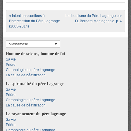
Post navigation
«
Intentions confiées à
Le thomisme du Père Lagrange par
l’intercession du Père Lagrange
Fr. Bernard Montagnes o. p.
»
(2005-2014)
Vietnamese
Homme de science, homme de foi
Sa vie
Prière
Chronologie du père Lagrange
La cause de béatification
La spiritualité du père Lagrange
Sa vie
Prière
Chronologie du père Lagrange
La cause de béatification
Le rayonnement du père lagrange
Sa vie
Prière
Chronologie du père Lagrange