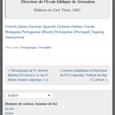
Directeur de l’École biblique de Jérusalem
Éditions du Cerf. Paris, 1967.
French
Italian
German
Spanish
Chinese
Haitian Creole
Malagasy
Portuguese (Brazil)
Portuguese (Portugal)
Tagalog
Vietnamese
Filed under
Témoignages
|
Permalink
Post navigation
«
Témoignage de Fr. Jérôme
L’oeuvre exégétique et historique
Murphy O’Connor o. p. sur Fr.
du R.P. Lagrange. Préface de Mgr
Marie-Joseph Lagrange, o. p.
A. Liénart.
»
English
Homme de science, homme de foi
Sa vie
Prière