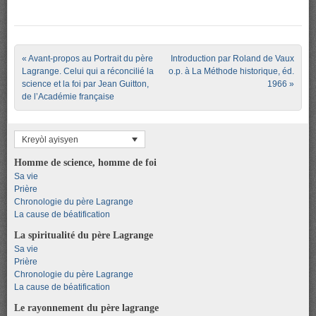
Post navigation
«
Avant-propos au Portrait du père
Introduction par Roland de Vaux
Lagrange. Celui qui a réconcilié la
o.p. à La Méthode historique, éd.
science et la foi par Jean Guitton,
1966
»
de l’Académie française
Kreyòl ayisyen
Homme de science, homme de foi
Sa vie
Prière
Chronologie du père Lagrange
La cause de béatification
La spiritualité du père Lagrange
Sa vie
Prière
Chronologie du père Lagrange
La cause de béatification
Le rayonnement du père lagrange