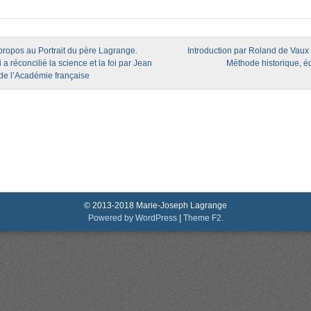
igation
ropos au Portrait du père Lagrange.
Introduction par Roland de Vaux 
 a réconcilié la science et la foi par Jean
Méthode historique, é
 de l’Académie française
© 2013-2018 Marie-Joseph Lagrange
Powered by WordPress
|
Theme F2.