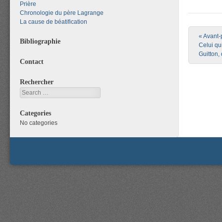
Prière
Chronologie du père Lagrange
La cause de béatification
Post nav
«
Avant-p
Bibliographie
Celui qui
Guitton,
Contact
Rechercher
Search
Categories
No categories