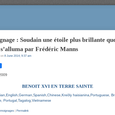
nage : Soudain une étoile plus brillante que
 s’alluma par Frédéric Manns
on
8 June 2014, 9:37 am
 2009
BENOIT XVI EN TERRE SAINTE
lian
English
German
Spanish
Chinese
Kreôly haisianina
Portuguese, Br
, Portugal
Tagalog
Vietnamese
émoignages
|
Permalink