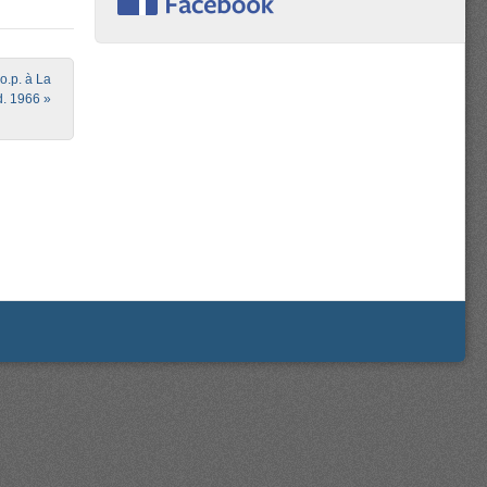
o.p. à La
d. 1966
»