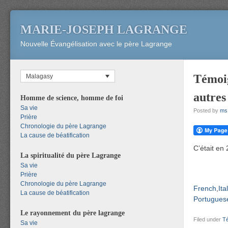
MARIE-JOSEPH LAGRANGE
Nouvelle Évangélisation avec le père Lagrange
Témoig
Malagasy
autres
Homme de science, homme de foi
Sa vie
Posted by
ms
Prière
Chronologie du père Lagrange
La cause de béatification
C’était en
La spiritualité du père Lagrange
Sa vie
Prière
Chronologie du père Lagrange
French
Ita
La cause de béatification
Portuguese
Le rayonnement du père lagrange
Filed under
T
Sa vie