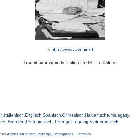
In
http://www.avvenire.it
Traduit pour vous de l’italien par M.-Th. Calmet
ch
Italienisch
Englisch
Spanisch
Chinesisch
Haitianische
Malagasy
ch, Brasilien
Portugiesisch, Portugal
Tagalog
Vietnamesisch
unter
Articles sur le père Lagrange
,
Témoignages
|
Permalink