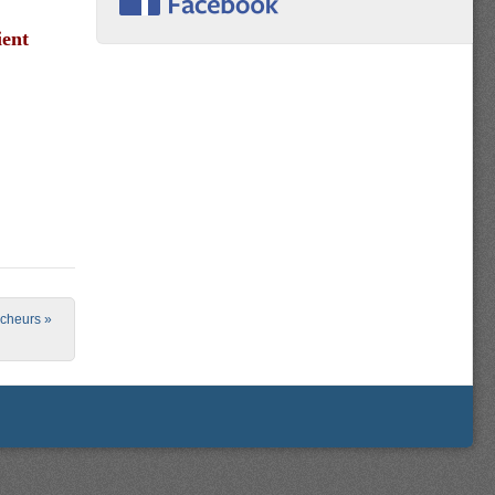
ient
rêcheurs
»