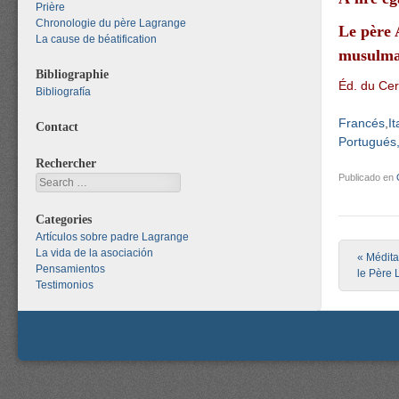
Prière
Chronologie du père Lagrange
Le père 
La cause de béatification
musulm
Bibliographie
Éd. du Cer
Bibliografía
Francés
It
Contact
Portugués,
Rechercher
Publicado en
Search
Categories
Artículos sobre padre Lagrange
La vida de la asociación
Post nav
«
Méditat
Pensamientos
le Père 
Testimonios