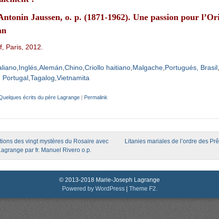
Antonin Jaussen, o. p. (1871-1962). Une passion pour l’Or
an
f, Paris, 2012.
aliano
Inglés
Alemán
Chino
Criollo haitiano
Malgache
Portugués, Brasil
 Portugal
Tagalog
Vietnamita
Quelques écrits du père Lagrange
|
Permalink
igation
ions des vingt mystères du Rosaire avec
Litanies mariales de l’ordre des P
Lagrange par fr. Manuel Rivero o.p.
© 2013-2018 Marie-Joseph Lagrange
Powered by WordPress
|
Theme F2.