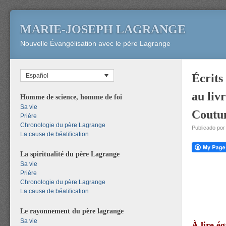
MARIE-JOSEPH LAGRANGE
Nouvelle Évangélisation avec le père Lagrange
Écrits
Español
au liv
Homme de science, homme de foi
Sa vie
Coutu
Prière
Chronologie du père Lagrange
Publicado po
La cause de béatification
La spiritualité du père Lagrange
Sa vie
Prière
Chronologie du père Lagrange
La cause de béatification
Le rayonnement du père lagrange
Sa vie
À lire é