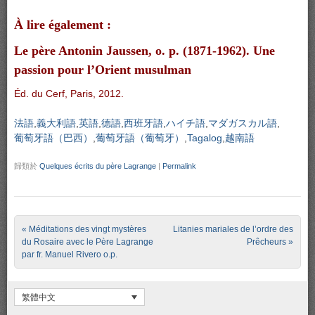
À lire également :
Le père Antonin Jaussen, o. p. (1871-1962). Une
passion pour l’Orient musulman
Éd. du Cerf, Paris, 2012.
法語
義大利語
英語
德語
西班牙語
ハイチ語
マダガスカル語
葡萄牙語（巴西）
葡萄牙語（葡萄牙）
Tagalog
越南語
歸類於
Quelques écrits du père Lagrange
|
Permalink
Post navigation
«
Méditations des vingt mystères
Litanies mariales de l’ordre des
du Rosaire avec le Père Lagrange
Prêcheurs
»
par fr. Manuel Rivero o.p.
繁體中文