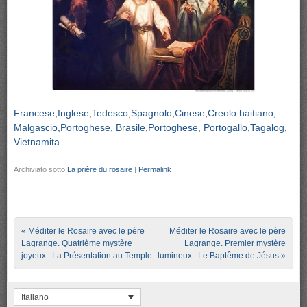
Francese
Inglese
Tedesco
Spagnolo
Cinese
Creolo haitiano
Malgascio
Portoghese, Brasile
Portoghese, Portogallo
Tagalog
Vietnamita
Archiviato sotto
La prière du rosaire
|
Permalink
Post navigation
«
Méditer le Rosaire avec le père
Méditer le Rosaire avec le père
Lagrange. Quatrième mystère
Lagrange. Premier mystère
joyeux : La Présentation au Temple
lumineux : Le Baptême de Jésus
»
Italiano