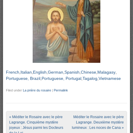
French
Italian
English
German
Spanish
Chinese
Malagasy
Portuguese, Brazil
Portuguese, Portugal
Tagalog
Vietnamese
Filed under
La prière du rosaire
|
Permalink
Post navigation
«
Méditer le Rosaire avec le père
Méditer le Rosaire avec le père
Lagrange. Cinquième mystère
Lagrange. Deuxième mystère
joyeux : Jésus parmi les Docteurs
lumineux : Les noces de Cana
»
de la Loi