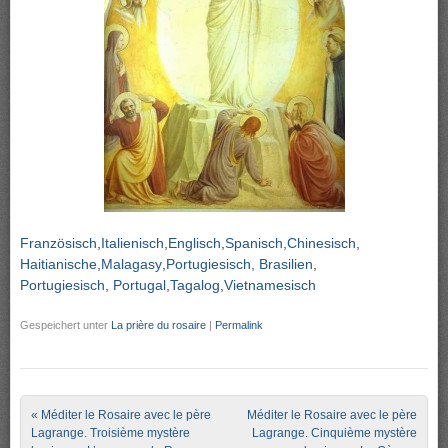
Französisch
Italienisch
Englisch
Spanisch
Chinesisch
Haitianische
Malagasy
Portugiesisch, Brasilien
Portugiesisch, Portugal
Tagalog
Vietnamesisch
Gespeichert unter
La prière du rosaire
|
Permalink
Post navigation
«
Méditer le Rosaire avec le père
Méditer le Rosaire avec le père
Lagrange. Troisième mystère
Lagrange. Cinquième mystère