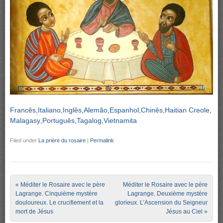
Francês
Italiano
Inglês
Alemão
Espanhol
Chinês
Haitian Creole
Malagasy
Português
Tagalog
Vietnamita
Filed under
La prière du rosaire
|
Permalink
Post navigation
«
Méditer le Rosaire avec le père
Méditer le Rosaire avec le père
Lagrange. Cinquième mystère
Lagrange. Deuxième mystère
douloureux. Le crucifiement et la
glorieux. L’Ascension du Seigneur
mort de Jésus
Jésus au Ciel
»