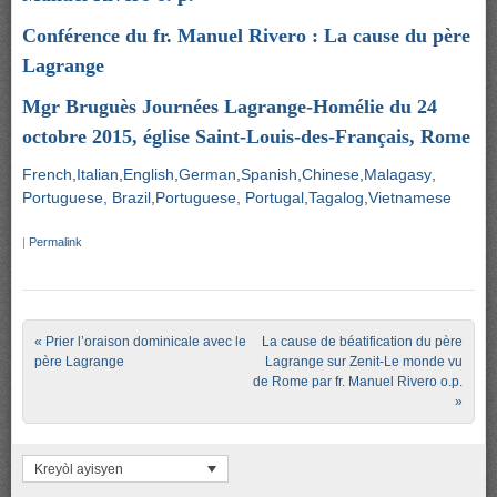
Conférence du fr. Manuel Rivero : La cause du père
Lagrange
Mgr Bruguès Journées Lagrange-Homélie du 24
octobre 2015, église Saint-Louis-des-Français, Rome
French
Italian
English
German
Spanish
Chinese
Malagasy
Portuguese, Brazil
Portuguese, Portugal
Tagalog
Vietnamese
|
Permalink
Post navigation
«
Prier l’oraison dominicale avec le
La cause de béatification du père
père Lagrange
Lagrange sur Zenit-Le monde vu
de Rome par fr. Manuel Rivero o.p.
»
Kreyòl ayisyen