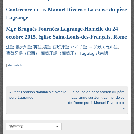
Conférence du fr. Manuel Rivero : La cause du père
Lagrange
Mgr Bruguès Journées Lagrange-Homélie du 24
octobre 2015, église Saint-Louis-des-Français, Rome
法語
義大利語
英語
德語
西班牙語
ハイチ語
マダガスカル語
葡萄牙語（巴西）
葡萄牙語（葡萄牙）
Tagalog
越南語
|
Permalink
Post navigation
«
Prier l’oraison dominicale avec le
La cause de béatification du père
père Lagrange
Lagrange sur Zenit-Le monde vu
de Rome par fr. Manuel Rivero o.p.
»
繁體中文