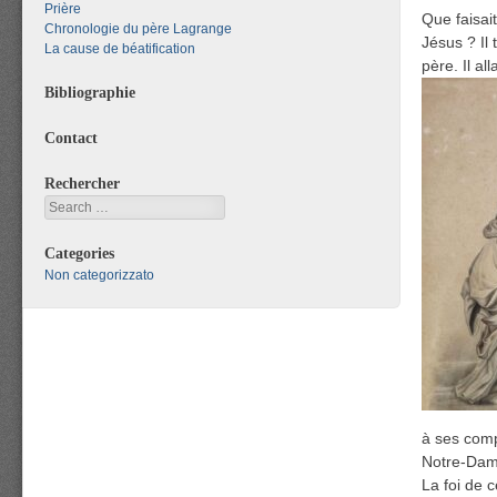
Prière
Que faisai
Chronologie du père Lagrange
Jésus ? Il 
La cause de béatification
père. Il al
Bibliographie
Contact
Rechercher
Search
Categories
Non categorizzato
à ses com
Notre-Dame
La foi de 