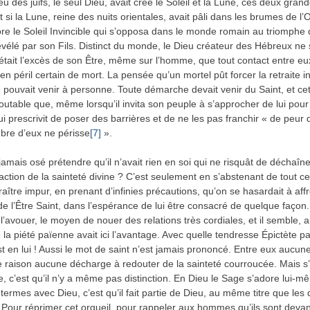
eu des juifs, le seul Dieu, avait créé le Soleil et la Lune, ces deux gran
Et si la Lune, reine des nuits orientales, avait pâli dans les brumes de l’
ore le Soleil Invincible qui s’opposa dans le monde romain au triomphe
évélé par son Fils. Distinct du monde, le Dieu créateur des Hébreux ne 
l était l’excès de son Être, même sur l’homme, que tout contact entre eux
 en péril certain de mort. La pensée qu’un mortel pût forcer la retraite 
 pouvait venir à personne. Toute démarche devait venir du Saint, et cet
edoutable que, même lorsqu’il invita son peuple à s’approcher de lui pou
 lui prescrivit de poser des barrières et de ne les pas franchir « de peur 
bre d’eux ne périsse
[7]
».
jamais osé prétendre qu’il n’avait rien en soi qui ne risquât de déchaîne
éaction de la sainteté divine ? C’est seulement en s’abstenant de tout ce
aître impur, en prenant d’infinies précautions, qu’on se hasardait à affr
de l’Être Saint, dans l’espérance de lui être consacré de quelque façon.
t l’avouer, le moyen de nouer des relations très cordiales, et il semble, 
 la piété païenne avait ici l’avantage. Avec quelle tendresse Épictète p
st en lui ! Aussi le mot de saint n’est jamais prononcé. Entre eux aucun
te raison aucune décharge à redouter de la sainteté courroucée. Mais s’i
, c’est qu’il n’y a même pas distinction. En Dieu le Sage s’adore lui-mê
termes avec Dieu, c’est qu’il fait partie de Dieu, au même titre que les 
 Pour réprimer cet orgueil, pour rappeler aux hommes qu’ils sont deva