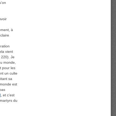
u’on
uvoir
ément, à
claire
ration
la vient
. 220). Je
 du monde,
t pour les
nt un culte
étant sa
e monde est
 pas
]
, et c’est
 martyrs du