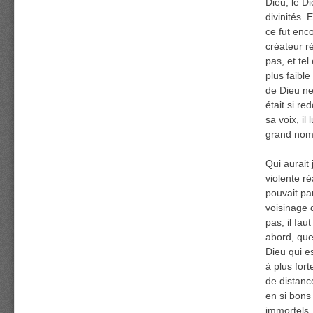
Dieu, le Di
divinités. 
ce fut enc
créateur r
pas, et te
plus faible
de Dieu ne
était si r
sa voix, il
grand nom
Qui aurait 
violente r
pouvait par
voisinage 
pas, il fau
abord, que
Dieu qui e
à plus for
de distance
en si bons 
immortels.