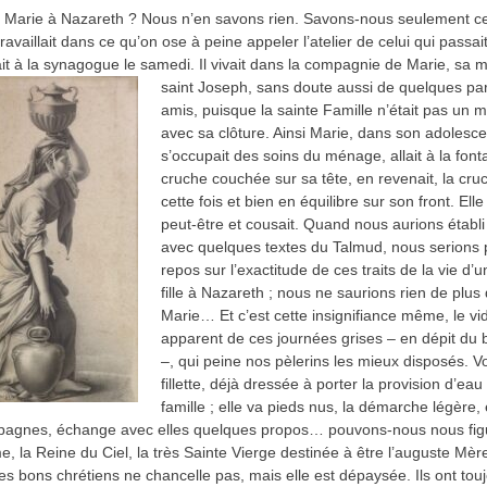
t Marie à Nazareth ? Nous n’en savons rien. Savons‑nous seulement ce 
travaillait dans ce qu’on ose à peine appeler l’atelier de celui qui passa
lait à la synagogue le samedi. Il vivait dans la compagnie de Marie, sa 
saint
Joseph, sans doute aussi de quelques par
amis, puisque la sainte Famille n’était pas un 
avec sa clôture. Ainsi Marie, dans son adolesc
s’occupait des soins du ménage, allait à la fonta
cruche couchée sur sa tête, en revenait, la cru
cette fois et bien en équilibre sur son front. Elle 
peut-être et cousait. Quand nous aurions établi 
avec quelques textes du Talmud, nous serions 
repos sur l’exactitude de ces traits de la vie d’
fille à Nazareth ; nous ne saurions rien de plus
Marie… Et c’est cette insignifiance même, le vi
apparent de ces journées grises – en dépit du b
–, qui peine nos pèlerins les mieux disposés. V
fillette, déjà dressée à porter la provision d’eau
famille ; elle va pieds nus, la démarche légère, e
pagnes, échange avec elles quelques propos… pouvons-nous nous figu
, la Reine du Ciel, la très Sainte Vierge destinée à être l’auguste Mèr
ces bons chrétiens ne chancelle pas, mais elle est dépaysée. Ils ont tou