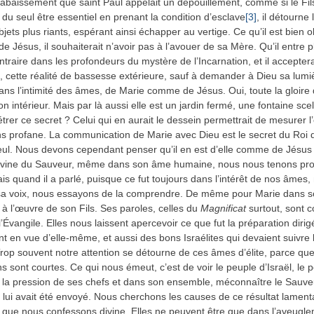
t abaissement que saint Paul appelait un dépouillement, comme si le Fil
é du seul être essentiel en prenant la condition d’esclave
[3]
, il détourne
jets plus riants, espérant ainsi échapper au vertige. Ce qu’il est bien o
e Jésus, il souhaiterait n’avoir pas à l’avouer de sa Mère. Qu’il entre 
ntraire dans les profondeurs du mystère de l’Incarnation, et il accepter
 cette réalité de bassesse extérieure, sauf à demander à Dieu sa lumi
ans l’intimité des âmes, de Marie comme de Jésus. Oui, toute la gloire
n intérieur. Mais par là aussi elle est un jardin fermé, une fontaine sce
trer ce secret ? Celui qui en aurait le dessein permettrait de mesurer l
s profane. La communication de Marie avec Dieu est le secret du Roi q
eul. Nous devons cependant penser qu’il en est d’elle comme de Jésus :
divine du Sauveur, même dans son âme humaine, nous nous tenons pr
ais quand il a parlé, puisque ce fut toujours dans l’intérêt de nos âmes,
sa voix, nous essayons de la comprendre. De même pour Marie dans s
 à l’œuvre de son Fils. Ses paroles, celles du
Magnificat
surtout, sont
’Évangile. Elles nous laissent apercevoir ce que fut la préparation diri
int en vue d’elle-même, et aussi des bons Israélites qui devaient suivre 
rop souvent notre attention se détourne de ces âmes d’élite, parce qu
ns sont courtes. Ce qui nous émeut, c’est de voir le peuple d’Israël, le 
 la pression de ses chefs et dans son ensemble, méconnaître le Sauveu
 lui avait été envoyé. Nous cherchons les causes de ce résultat lament
que nous confessons divine. Elles ne peuvent être que dans l’aveugle