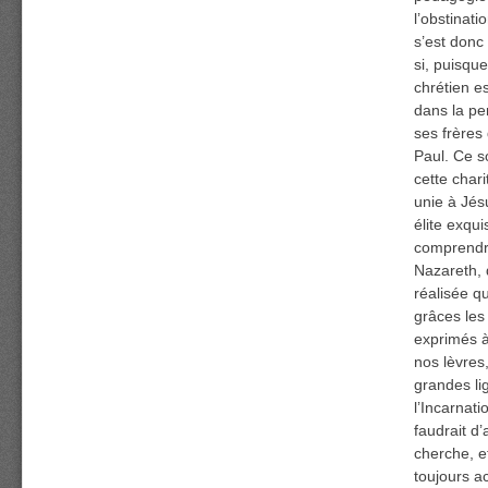
l’obstinati
s’est donc
si, puisque
chrétien e
dans la per
ses frères 
Paul. Ce s
cette char
unie à Jés
élite exqui
comprendre 
Nazareth, 
réalisée q
grâces les
exprimés à
nos lèvres
grandes li
l’Incarnat
faudrait d
cherche, e
toujours a