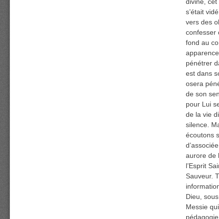
divine, ce
s’était vid
vers des ob
confesser d
fond au co
apparence,
pénétrer d
est dans so
osera péné
de son sen
pour Lui s
de la vie 
silence. M
écoutons 
d’associée
aurore de l
l’Esprit Sa
Sauveur. T
informatio
Dieu, sous
Messie qui
pédagogie 