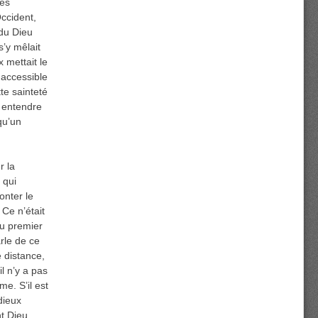
des
Occident,
 du Dieu
s’y mêlait
 mettait le
inaccessible
te sainteté
r entendre
qu’un
r la
 qui
onter le
 Ce n’était
au premier
arle de ce
e distance,
l n’y a pas
me. S’il est
dieux
nt Dieu