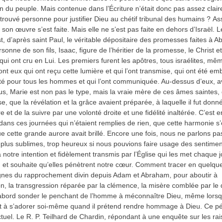
on du peuple. Mais contenue dans l’Écriture n’était donc pas assez claire
 trouvé personne pour justifier Dieu au chétif tribunal des humains ? A
 son œuvre s’est faite. Mais elle ne s’est pas faite en dehors d’Israël. 
st, d’après saint Paul, le véritable dépositaire des promesses faites à 
sonne de son fils, Isaac, figure de l’héritier de la promesse, le Christ e
qui ont cru en Lui. Les premiers furent les apôtres, tous israélites, mê
ont eux qui ont reçu cette lumière et qui l’ont transmise, qui ont été e
ité pour tous les hommes et qui l’ont communiquée. Au-dessus d’eux, a
us, Marie est non pas le type, mais la vraie mère de ces âmes saintes, 
se, que la révélation et la grâce avaient préparée, à laquelle il fut donn
et de la suivre par une volonté droite et une fidélité inaltérée. C’est e
dans ces journées qui n’étaient remplies de rien, que cette harmonie s’é
ue cette grande aurore avait brillé. Encore une fois, nous ne parlons pa
 plus sublimes, trop heureux si nous pouvions faire usage des sentime
 notre intention et fidèlement transmis par l’Église qui les met chaque j
, et souhaite qu’elles pénètrent notre cœur. Comment tracer en quelqu
gnes du rapprochement divin depuis Adam et Abraham, pour aboutir à
ion, la transgression réparée par la clémence, la misère comblée par le 
’abord sonder le penchant de l’homme à méconnaître Dieu, même lorsqu’
t à s’adorer soi-même quand il prétend rendre hommage à Dieu. Ce p
ctuel. Le R. P. Teilhard de Chardin, répondant à une enquête sur les ra