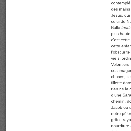
contemplé 
des mains 
Jésus, qui
celui de N
Bulle
Ineff
plus haute
c’est cette
cette enfa
l’obscurit
vie si ordi
Volontiers
ces images
choses, l
fillette da
rien ne la
d’une Sarah
chemin, do
Jacob ou u
notre pèle
grâce rayo
nourriture