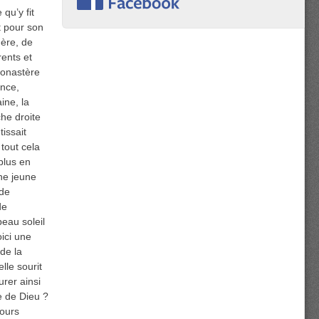
qu’y fit
it pour son
mère, de
ents et
monastère
ence,
ine, la
che droite
tissait
tout cela
plus en
une jeune
 de
de
eau soleil
oici une
 de la
lle sourit
rer ainsi
e de Dieu ?
jours