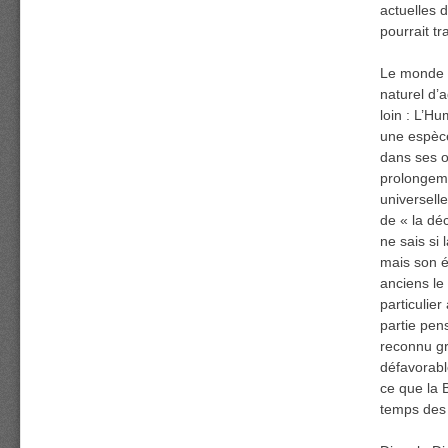
actuelles 
pourrait tr
Le monde a
naturel d’a
loin : L’H
une espèce
dans ses o
prolongeme
universell
de « la déc
ne sais si
mais son én
anciens le
particulie
partie pen
reconnu gr
défavorabl
ce que la 
temps des