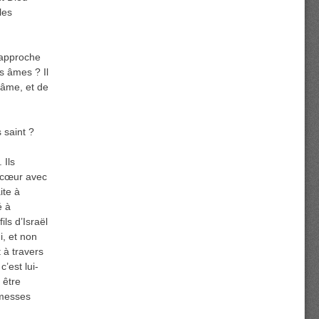
les
 rapproche
es âmes ? Il
 âme, et de
 saint ?
 Ils
r cœur avec
ite à
é à
ls d’Israël
i, et non
 à travers
’est lui-
 être
omesses