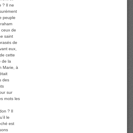
 ? Il ne
ssurément
Le peuple
Abraham
t ceux de
me saint
mbrasés de
vant eux,
de cette
é de la
n Marie, à
tait
s des
nts
our sur
es mots les
don ? Il
il le
éché est
isons