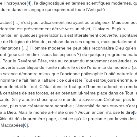
de l’incroyance
[4]
, l’a diagnostiqué en termes scientifiques modernes, q
aduire dans un langage qui exprimerait toute l’Antiquité :
ctuel […] n’est pas radicalement incroyant ou areligieux. Mais son po
doration est présentement dérivé vers un objet, l’Univers. Et plus
umanité, en quelques générations, s’est littéralement
convertie
, spontan
 de Religion du Monde, confuse dans ses dogmes, mais parfaitement 
rientations […] l’Homme moderne ne peut plus reconnaître Dieu qu’en
nt (pourrait-on dire : sous les espèces ?) de quelque progrès ou matu
e. Pour le Révérend Père, très au courant du mouvement des études, ce
ouverte scientifique de l’unité naturelle et de l’énormité du monde » (p
 la science démontre mieux que l’ancienne philosophie l’unité naturelle
ormité ne fait rien à l’affaire ; ce qui est le Tout est toujours énorme, e
 monde était le Tout. C’était donc le Tout que l’homme adorait, en renda
r à certaines de ses forces, et en prenant lui-même place dans ce Tout, 
sante. S’il y a autre chose que le monde, à savoir son Créateur, plus l
and, plus son créateur sera adorable ; l’énormité de ses œuvres n’est
e à Dieu. Mais le monde a-t-il été créé ? Aucun ancien n’a osé le dire
[5
Bible dit dès la première page, c’est ce qu’elle proclame par la voix des
 Maccabées
[6]
.