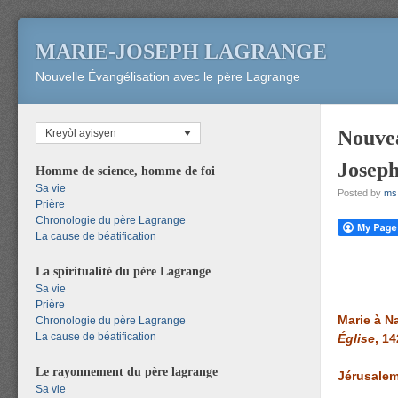
MARIE-JOSEPH LAGRANGE
Nouvelle Évangélisation avec le père Lagrange
Nouve
Kreyòl ayisyen
Joseph
Homme de science, homme de foi
Sa vie
Posted by
ms
Prière
Chronologie du père Lagrange
La cause de béatification
La spiritualité du père Lagrange
Sa vie
Prière
Marie à N
Chronologie du père Lagrange
La cause de béatification
Église
, 14
Le rayonnement du père lagrange
Jérusalem,
Sa vie