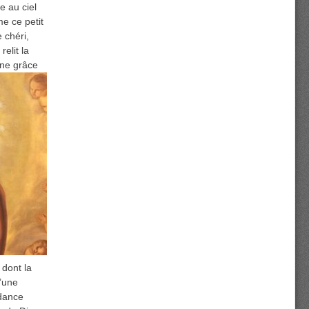
e au ciel
e ce petit
 chéri,
elit la
une grâce
 dont la
’une
ndance