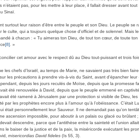
 n’étaient pas, pour les mettre à leur place, il fallait dresser avant tout 
u Sinaï.
ent surtout leur raison d’être entre le peuple et son Dieu. Le peuple se
 le culte, qui a toujours quelque chose d’officiel et de solennel. Mais l
andé à chacun : « Tu aimeras ton Dieu, de tout ton cœur, de toute ton
rce
[8]
. »
ncilier cet amour avec le respect dû au Dieu tout-puissant et trois fois
e les chefs d’Israël, au temps de Marie, ne savaient pas très bien faire.
t sur les précautions à prendre vis-à-vis du Saint, avant d’épancher leu
cependant, depuis les jours reculés de Moïse, depuis que la promesse fa
ait été renouvelée à David, depuis que le peuple emmené en captivit
vait été ramené à Jérusalem par une protection si visible de Dieu, les fi
ité par les prophètes encore plus à l’amour qu’à l’obéissance. C’était Lu
qui était personnellement leur Sauveur. Il ne demandait pas qu’on tentât
ne ascension impossible, pour aboutir à un palais ou glacé ou brûlant ; c
vait descendre, parce que l’antithèse entre la sainteté et l’union allait
ns le baiser de la justice et de la paix, la miséricorde exécutant les pr
avid,
misericordias David fideles
(Is 55, 3).