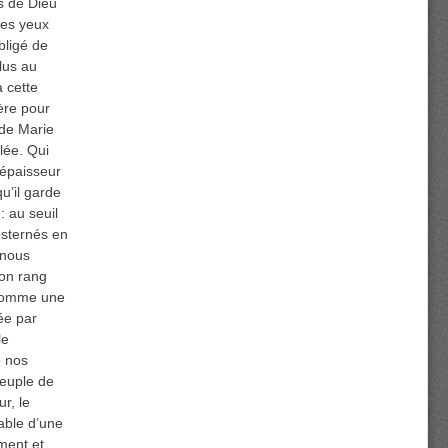
s de Dieu
 les yeux
bligé de
plus au
a cette
ère pour
 de Marie
llée. Qui
’épaisseur
u’il garde
 au seuil
osternés en
 nous
on rang
 comme une
gée par
le
e nos
peuple de
r, le
able d’une
ment et