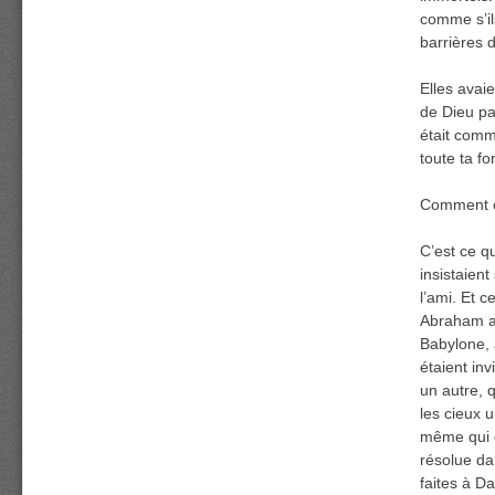
comme s’ils
barrières d
Elles avai
de Dieu par
était comm
toute ta fo
Comment co
C’est ce qu
insistaien
l’ami. Et 
Abraham av
Babylone, a
étaient inv
un autre, 
les cieux u
même qui de
résolue da
faites à D