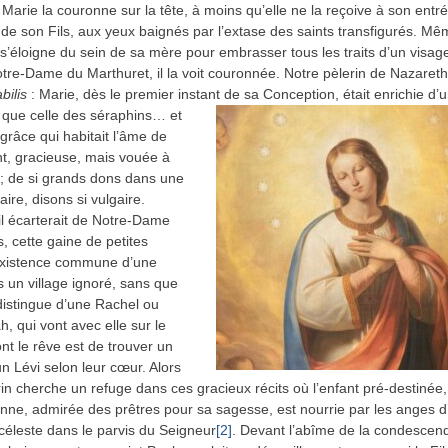
Marie la couronne sur la tête, à moins qu’elle ne la reçoive à son entré
de son Fils, aux yeux baignés par l’extase des saints transfigurés. Mêm
 s’éloigne du sein de sa mère pour embrasser tous les traits d’un visage
otre‑Dame du Marthuret, il la voit couronnée. Notre pèlerin de Nazareth r
abilis
: Marie, dès le premier instant de sa Conception, était enrichie d’
 que celle des
séraphins… et
 grâce qui habitait l’âme de
nt, gracieuse, mais vouée à
é ; de si grands dons dans une
naire, disons si vulgaire.
 il écarterait de Notre-Dame
, cette gaine de petites
’existence commune d’une
ns un village ignoré, sans que
 distingue d’une Rachel ou
, qui vont avec elle sur le
nt le rêve est de trouver un
n Lévi selon leur cœur. Alors
rin cherche un refuge dans ces gracieux récits où l’enfant pré-destinée,
nne, admirée des prêtres pour sa sagesse, est nourrie par les anges d
 céleste dans le parvis du Seigneur
[2]
. Devant l’abîme de la condesce