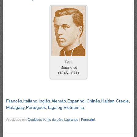
Paul
Seigneret
(1845-1871)
Francês
Italiano
Inglês
Alemão
Espanhol
Chinês
Haitian Creole
Malagasy
Português
Tagalog
Vietnamita
Arquivado em
Quelques écrits du père Lagrange
|
Permalink