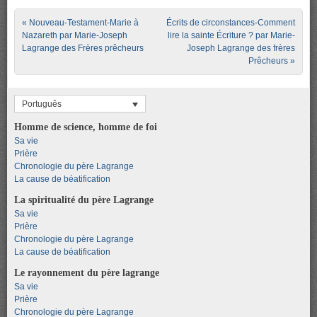
Post navigation
«
Nouveau-Testament-Marie à
Écrits de circonstances-Comment
Nazareth par Marie-Joseph
lire la sainte Écriture ? par Marie-
Lagrange des Frères prêcheurs
Joseph Lagrange des frères
Prêcheurs
»
Português
Homme de science, homme de foi
Sa vie
Prière
Chronologie du père Lagrange
La cause de béatification
La spiritualité du père Lagrange
Sa vie
Prière
Chronologie du père Lagrange
La cause de béatification
Le rayonnement du père lagrange
Sa vie
Prière
Chronologie du père Lagrange