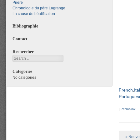
Prière
Chronologie du père Lagrange
La cause de béatification
Bibliographie
Contact
Rechercher
Search
Categories
No categories
French
Ita
Portuguese
|
Permalink
Post nav
«
Nouvea