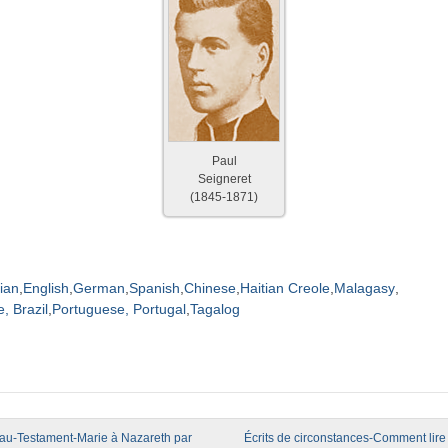
Paul
Seigneret
(1845-1871)
lian
English
German
Spanish
Chinese
Haitian Creole
Malagasy
, Brazil
Portuguese, Portugal
Tagalog
igation
u-Testament-Marie à Nazareth par
Écrits de circonstances-Comment lire 