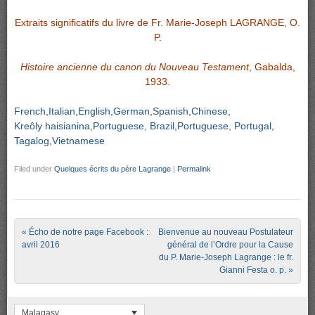
Extraits significatifs du livre de Fr. Marie-Joseph LAGRANGE, O.
P.
Histoire ancienne du canon du Nouveau Testament
, Gabalda,
1933.
French
Italian
English
German
Spanish
Chinese
Kreôly haisianina
Portuguese, Brazil
Portuguese, Portugal
Tagalog
Vietnamese
Filed under
Quelques écrits du père Lagrange
|
Permalink
Post navigation
«
Écho de notre page Facebook :
Bienvenue au nouveau Postulateur
avril 2016
général de l’Ordre pour la Cause
du P. Marie-Joseph Lagrange : le fr.
Gianni Festa o. p.
»
Malagasy