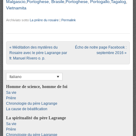
Malgascio
Portoghese, Brasile
Portoghese, Portogallo
Tagalog
Vietnamita
Archiviato sotto
La prière du rosaire
|
Permalink
Post navigation
«
Méditation des mystères du
Écho de notre page Facebook :
Rosaire avec le père Lagrange par
septembre 2016
»
fr. Manuel Rivero o. p.
Italiano
Homme de science, homme de foi
Sa vie
Prière
Chronologie du père Lagrange
La cause de béatification
La spiritualité du père Lagrange
Sa vie
Prière
Chronologie du père Lagrange