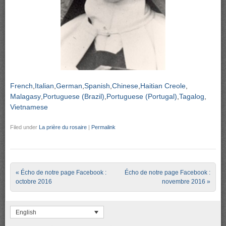
French
Italian
German
Spanish
Chinese
Haitian Creole
Malagasy
Portuguese (Brazil)
Portuguese (Portugal)
Tagalog
Vietnamese
Filed under
La prière du rosaire
|
Permalink
Post navigation
«
Écho de notre page Facebook :
Écho de notre page Facebook :
octobre 2016
novembre 2016
»
English