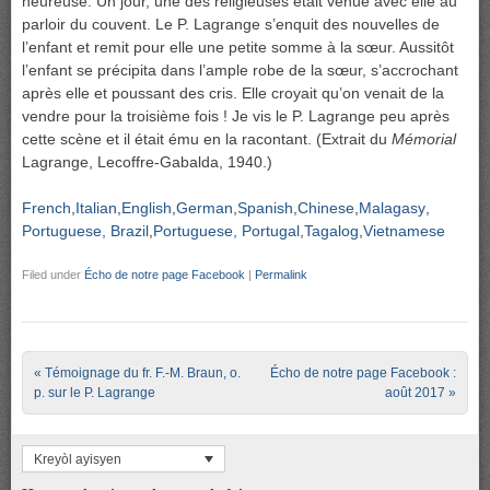
heureuse. Un jour, une des religieuses était venue avec elle au
parloir du couvent. Le P. Lagrange s’enquit des nouvelles de
l’enfant et remit pour elle une petite somme à la sœur. Aussitôt
l’enfant se précipita dans l’ample robe de la sœur, s’accrochant
après elle et poussant des cris. Elle croyait qu’on venait de la
vendre pour la troisième fois ! Je vis le P. Lagrange peu après
cette scène et il était ému en la racontant. (Extrait du
Mémorial
Lagrange, Lecoffre-Gabalda, 1940.)
French
Italian
English
German
Spanish
Chinese
Malagasy
Portuguese, Brazil
Portuguese, Portugal
Tagalog
Vietnamese
Filed under
Écho de notre page Facebook
|
Permalink
Post navigation
«
Témoignage du fr. F.-M. Braun, o.
Écho de notre page Facebook :
p. sur le P. Lagrange
août 2017
»
Kreyòl ayisyen