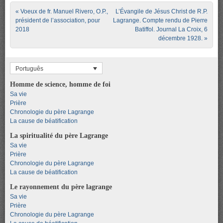
Post navigation
«
Voeux de fr. Manuel Rivero, O.P.,
L’Évangile de Jésus Christ de R.P.
président de l’association, pour
Lagrange. Compte rendu de Pierre
2018
Batiffol. Journal La Croix, 6
décembre 1928.
»
Português
Homme de science, homme de foi
Sa vie
Prière
Chronologie du père Lagrange
La cause de béatification
La spiritualité du père Lagrange
Sa vie
Prière
Chronologie du père Lagrange
La cause de béatification
Le rayonnement du père lagrange
Sa vie
Prière
Chronologie du père Lagrange