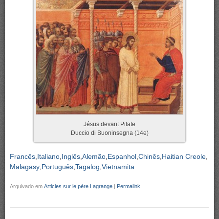
Jésus devant Pilate
Duccio di Buoninsegna (14e)
Francês
Italiano
Inglês
Alemão
Espanhol
Chinês
Haitian Creole
Malagasy
Português
Tagalog
Vietnamita
Arquivado em
Articles sur le père Lagrange
|
Permalink