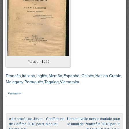
Parution 1929
Francês
Italiano
Inglês
Alemão
Espanhol
Chinês
Haitian Creole
Malagasy
Português
Tagalog
Vietnamita
|
Permalink
Post navigation
«
Le procès de Jésus – Conférence
Une nouvelle messe mariale pour
de Carême 2018 par fr. Manuel
le lundi de Pentecôte 2018 par Fr.