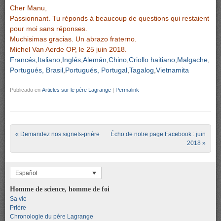
Cher Manu,
Passionnant. Tu réponds à beaucoup de questions qui restaient
pour moi sans réponses.
Muchisimas gracias. Un abrazo fraterno.
Michel Van Aerde OP, le 25 juin 2018.
Francés
Italiano
Inglés
Alemán
Chino
Criollo haitiano
Malgache
Portugués, Brasil
Portugués, Portugal
Tagalog
Vietnamita
Publicado en
Articles sur le père Lagrange
|
Permalink
Post navigation
«
Demandez nos signets-prière
Écho de notre page Facebook : juin
2018
»
Español
Homme de science, homme de foi
Sa vie
Prière
Chronologie du père Lagrange