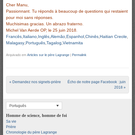
Cher Manu,
Passionnant. Tu réponds à beaucoup de questions qui restaient
pour moi sans réponses.
Muchisimas gracias. Un abrazo fraterno.
Michel Van Aerde OP, le 25 juin 2018.
Francês
Italiano
Inglês
Alemão
Espanhol
Chinês
Haitian Creole
Malagasy
Português
Tagalog
Vietnamita
Arquivado em
Articles sur le père Lagrange
|
Permalink
Post navigation
«
Demandez nos signets-prière
Écho de notre page Facebook : juin
2018
»
Português
Homme de science, homme de foi
Sa vie
Prière
Chronologie du père Lagrange