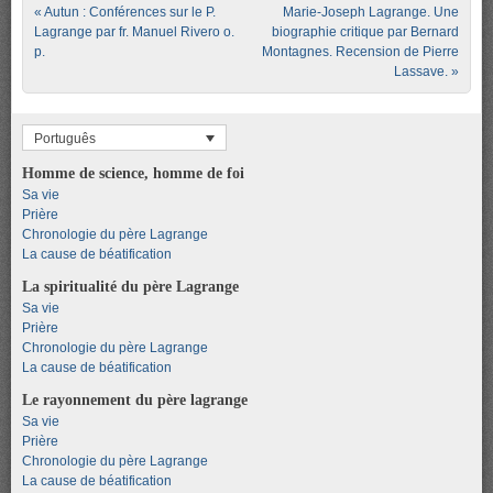
Post navigation
«
Autun : Conférences sur le P.
Marie-Joseph Lagrange. Une
Lagrange par fr. Manuel Rivero o.
biographie critique par Bernard
p.
Montagnes. Recension de Pierre
Lassave.
»
Português
Homme de science, homme de foi
Sa vie
Prière
Chronologie du père Lagrange
La cause de béatification
La spiritualité du père Lagrange
Sa vie
Prière
Chronologie du père Lagrange
La cause de béatification
Le rayonnement du père lagrange
Sa vie
Prière
Chronologie du père Lagrange
La cause de béatification