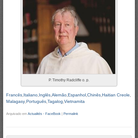
P. Timothy Radcliffe o. p.
Francês
Italiano
Inglês
Alemão
Espanhol
Chinês
Haitian Creole
Malagasy
Português
Tagalog
Vietnamita
Arquivado em
Actualités - FaceBook
|
Permalink