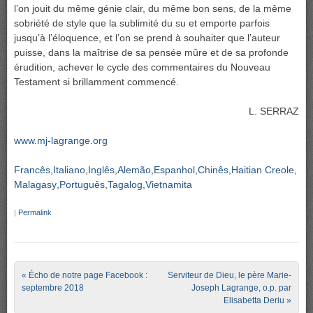
l’on jouit du même génie clair, du même bon sens, de la même
sobriété de style que la sublimité du su et emporte parfois
jusqu’à l’éloquence, et l’on se prend à souhaiter que l’auteur
puisse, dans la maîtrise de sa pensée mûre et de sa profonde
érudition, achever le cycle des commentaires du Nouveau
Testament si brillamment commencé.
L. SERRAZ
www.mj-lagrange.org
Francês
Italiano
Inglês
Alemão
Espanhol
Chinês
Haitian Creole
Malagasy
Português
Tagalog
Vietnamita
|
Permalink
Post navigation
«
Écho de notre page Facebook :
Serviteur de Dieu, le père Marie-
septembre 2018
Joseph Lagrange, o.p. par
Elisabetta Deriu
»