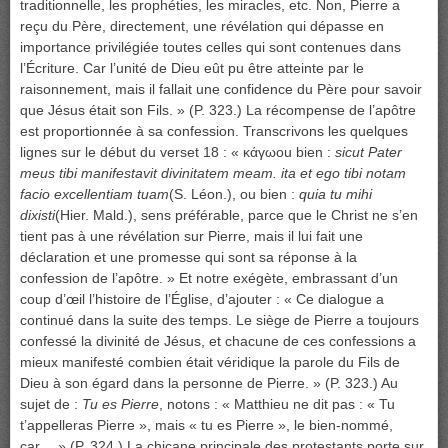
traditionnelle, les prophéties, les miracles, etc. Non, Pierre a
reçu du Père, directement, une révélation qui dépasse en
importance privilégiée toutes celles qui sont contenues dans
l’Écriture. Car l’unité de Dieu eût pu être atteinte par le
raisonnement, mais il fallait une confidence du Père pour savoir
que Jésus était son Fils. » (P. 323.) La récompense de l’apôtre
est proportionnée à sa confession. Transcrivons les quelques
lignes sur le début du verset 18 : « κάγωou bien :
sicut Pater
meus tibi manifestavit divinitatem meam. ita et ego tibi notam
facio excellentiam tuam
(S. Léon.), ou bien :
quia tu mihi
dixisti
(Hier. Mald.), sens préférable, parce que le Christ ne s’en
tient pas à une révélation sur Pierre, mais il lui fait une
déclaration et une promesse qui sont sa réponse à la
confession de l’apôtre. » Et notre exégète, embrassant d’un
coup d’œil l’histoire de l’Église, d’ajouter : « Ce dialogue a
continué dans la suite des temps. Le siège de Pierre a toujours
confessé la divinité de Jésus, et chacune de ces confessions a
mieux manifesté combien était véridique la parole du Fils de
Dieu à son égard dans la personne de Pierre. » (P. 323.) Au
sujet de :
Tu es Pierre
, notons : « Matthieu ne dit pas : « Tu
t’appelleras Pierre », mais « tu es Pierre », le bien-nommé,
car… » (P. 324.) La chicane principale des protestants porte sur