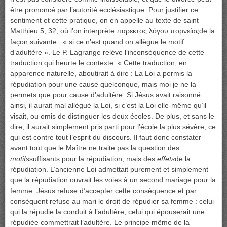
être prononcé par l’autorité ecclésiastique. Pour justifier ce
sentiment et cette pratique, on en appelle au texte de saint
Matthieu 5, 32, où l’on interprète παρεκτος λόγου πορνείαςde la
façon suivante : « si ce n’est quand on allègue le motif
d’adultère ». Le P. Lagrange relève l’inconséquence de cette
traduction qui heurte le contexte. « Cette traduction, en
apparence naturelle, aboutirait à dire : La Loi a permis la
répudiation pour une cause quelconque, mais moi je ne la
permets que pour cause d’adultère. Si Jésus avait raisonné
ainsi, il aurait mal allégué la Loi, si c’est la Loi elle-même qu’il
visait, ou omis de distinguer les deux écoles. De plus, et sans le
dire, il aurait simplement pris parti pour l’école la plus sévère, ce
qui est contre tout l’esprit du discours. Il faut donc constater
avant tout que le Maître ne traite pas la question des
motifs
suffisants pour la répudiation, mais des
effets
de la
répudiation. L’ancienne Loi admettait purement et simplement
que la répudiation ouvrait les voies à un second mariage pour la
femme. Jésus refuse d’accepter cette conséquence et par
conséquent refuse au mari le droit de répudier sa femme : celui
qui la répudie la conduit à l’adultère, celui qui épouserait une
répudiée commettrait l’adultère. Le principe même de la