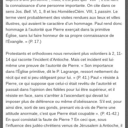
la connaissance d’une personne importante. On cite dans ce
sens Jos.
Bell
. VI, 1, 8 et les
Homélies
Clém. VIII, 1
passim
. Le
terme vient probablement des visites rendues aux lieux et villes
illustres, qui avaient le caractère d’un hommage. Paul rend donc
hommage à l’autorité que Pierre exerçait dans la primitive
Église, sans lui faire honneur de sa propre connaissance de
l’Évangile. » (P. 17.)
Protestants et orthodoxes nous renvoient plus volontiers à 2, 11-
14 qui raconte l’incident d’Antioche. Mais cet incident est lui-
même une preuve de l’autorité de Pierre. « Son importance
dans l’Église primitive, dit le P. Lagrange, ressort nettement du
récit qui est si peu obligeant pour lui. » (P. 41.) Paul « résiste à
Pierre, ce qui suppose que celui-ci était revêtu de l’autorité et
passait dans l’opinion des fidèles pour lui être supérieur, et il
résiste en face, sans s’arrêter à l’ascendant qui devait lui
imposer plus de déférence ou même d’obéissance. S’il est, pour
ainsi dire, sorti de ses gonds, prenant vis-à-vis de Pierre une
attitude anormale, c’est que Pierre était coupable ». (P. 41-42.)
En quoi consistait la faute de Pierre ? En ceci que, sous
l’influence des judéo-chrétiens venus de Jérusalem à Antioche, il