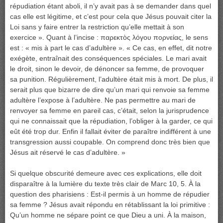
répudiation étant aboli, il n’y avait pas à se demander dans quel
cas elle est légitime, et c’est pour cela que Jésus pouvait citer la
Loi sans y faire entrer la restriction qu’elle mettait à son
exercice ». Quant à l’incise : παρεκτὸς λόγου πορνείας, le sens
est : « mis à part le cas d’adultère ». « Ce cas, en effet, dit notre
exégète, entraînait des conséquences spéciales. Le mari avait
le droit, sinon le devoir, de dénoncer sa femme, de provoquer
sa punition. Régulièrement, l’adultère était mis à mort. De plus, il
serait plus que bizarre de dire qu’un mari qui renvoie sa femme
adultère l’expose à l’adultère. Ne pas permettre au mari de
renvoyer sa femme en pareil cas, c’était, selon la jurisprudence
qui ne connaissait que la répudiation, l’obliger à la garder, ce qui
eût été trop dur. Enfin il fallait éviter de paraître indifférent à une
transgression aussi coupable. On comprend donc très bien que
Jésus ait réservé le cas d’adultère. »
Si quelque obscurité demeure avec ces explications, elle doit
disparaître à la lumière du texte très clair de Marc 10, 5. À la
question des pharisiens : Est-il permis à un homme de répudier
sa femme ? Jésus avait répondu en rétablissant la loi primitive :
Qu’un homme ne sépare point ce que Dieu a uni. À la maison,