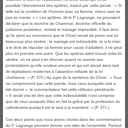
possible l’étonnement des apôtres, traduit par cette parole : « Si
telle est la condition de l’homme avec sa femme, mieux vaut ne
pas se marier. » « Les apôtres, dit le P. Lagrange, ne pouvaient
déclarer que la doctrine de
Chammaï
, doctrine officielle du
judaïsme postérieur, rendait le mariage impossible. Il faut donc
qu’ils aient eu conscience que le Christ venait de poser une loi
beaucoup plus sévère ; le mariage est indissoluble, et si le mari
a le droit de répudier sa femme pour cause d’adultère, il ne peut
plus en prendre une autre. Que les apôtres aient trouvé cette loi
sévère, on ne peut s’en étonner quand on assiste aux
protestations qu’elle soulève encore et qui ont abouti dans tant
de législations modernes à l’abandon néfaste de la loi
chrétienne. » (P. 370.) Au sujet de la sentence du Christ : « Tous
ne comprennent pas cette parole, mais ceux auxquels cela a
été donné », le commentateur fait cette réflexion pénétrante :
« II serait vrai de dire que cette indissolubilité n’est comprise
que de ceux auxquels Dieu en fait la grâce par la profession du
catholicisme puisqu’il est le seul à la maintenir. » (P. 371.)
Ces deux points que nous avons choisis dans les commentaires
du P. Lagrange peuvent donner une idée de l’ensemble. Partout