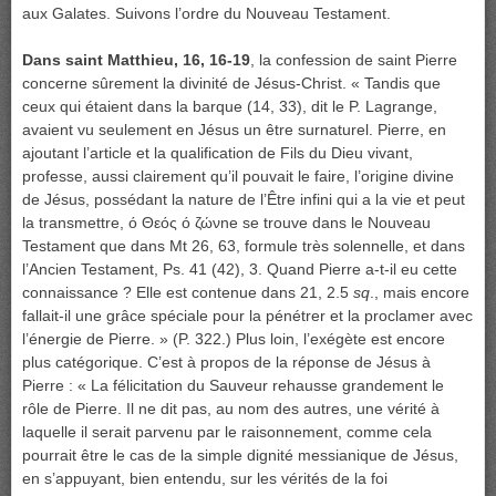
aux Galates. Suivons l’ordre du Nouveau Testament.
Dans saint Matthieu, 16, 16-19
, la confession de saint Pierre
concerne sûrement la divinité de Jésus-Christ. « Tandis que
ceux qui étaient dans la barque (14, 33), dit le P. Lagrange,
avaient vu seulement en Jésus un être surnaturel. Pierre, en
ajoutant l’article et la qualification de Fils du Dieu vivant,
professe, aussi clairement qu’il pouvait le faire, l’origine divine
de Jésus, possédant la nature de l’Être infini qui a la vie et peut
la transmettre, ό Θεός ό ζώνne se trouve dans le Nouveau
Testament que dans Mt 26, 63, formule très solennelle, et dans
l’Ancien Testament, Ps. 41 (42), 3. Quand Pierre a-t-il eu cette
connaissance ? Elle est contenue dans 21, 2.5
sq
., mais encore
fallait-il une grâce spéciale pour la pénétrer et la proclamer avec
l’énergie de Pierre. » (P. 322.) Plus loin, l’exégète est encore
plus catégorique. C’est à propos de la réponse de Jésus à
Pierre : « La félicitation du Sauveur rehausse grandement le
rôle de Pierre. Il ne dit pas, au nom des autres, une vérité à
laquelle il serait parvenu par le raisonnement, comme cela
pourrait être le cas de la simple dignité messianique de Jésus,
en s’appuyant, bien entendu, sur les vérités de la foi