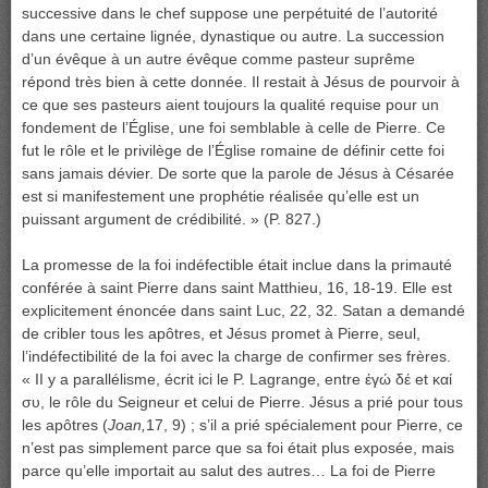
successive dans le chef suppose une perpétuité de l’autorité
dans une certaine lignée, dynastique ou autre. La succession
d’un évêque à un autre évêque comme pasteur suprême
répond très bien à cette donnée. Il restait à Jésus de pourvoir à
ce que ses pasteurs aient toujours la qualité requise pour un
fondement de l’Église, une foi semblable à celle de Pierre. Ce
fut le rôle et le privilège de l’Église romaine de définir cette foi
sans jamais dévier. De sorte que la parole de Jésus à Césarée
est si manifestement une prophétie réalisée qu’elle est un
puissant argument de crédibilité. » (P. 827.)
La promesse de la foi indéfectible était inclue dans la primauté
conférée à saint Pierre dans saint Matthieu, 16, 18-19. Elle est
explicitement énoncée dans saint Luc, 22, 32. Satan a demandé
de cribler tous les apôtres, et Jésus promet à Pierre, seul,
l’indéfectibilité de la foi avec la charge de confirmer ses frères.
« II y a parallélisme, écrit ici le P. Lagrange, entre έγώ δέ et καί
συ, le rôle du Seigneur et celui de Pierre. Jésus a prié pour tous
les apôtres (
Joan,
17, 9) ; s’il a prié spécialement pour Pierre, ce
n’est pas simplement parce que sa foi était plus exposée, mais
parce qu’elle importait au salut des autres… La foi de Pierre