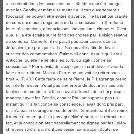
« se retirait dans les occasions où il eût été exposé à manger
avec les Gentils, et même se mettait à l’écart ouvertement si
l’occasion ne pouvait être évitée d’avance. Il le faisait par crainte
de ceux qui étaient originaires de la circoncision… (II) redouta
leurs réclamations, dénonciations, indignations, clameurs. C’est
que, s’il a été éclairé sur le fond des choses par la vision relative
au centurion Corneille, il ne paraît pas avoir cessé, étant à
Jérusalem, de pratiquer la Loi. Sa nouvelle attitude devait
susciter des commentaires. Estime-t-il donc, depuis qu’il est à
Antioche, qu’elle ne lie plus les Juifs, ou agit-il contre sa
conscience ? Pierre évita de s’expliquer et crut devoir éviter la
lutte en se retirant. Mais un Pierre ne pouvait se retirer sans
bruit ». (P. 43.) Cette faute de saint Pierre, le P. Lagrange prend
soin de le relever, n’était pas une erreur de doctrine, mais une
faiblesse de conduite. « II se croyait affranchi de la Loi puisqu’il
mangeait avec les Gentils, et saint Paul ne suppose pas un
instant qu’il l’a fait contre sa conscience. Il avait donc pris parti,
et il n’a pas le courage de se défendre. Si maintenant il se retire,
il donne à croire qu’il n’a pas agi délibérément, il se rétracte en
fait, et la conclusion était naturellement soulignée par les judéo-
chrétiens stricts, qui n’ont pas cessé, sans aucun doute, de