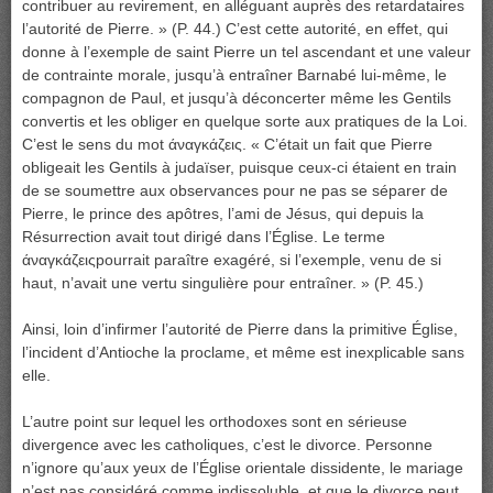
contribuer au revirement, en alléguant auprès des retardataires
l’autorité de Pierre. » (Ρ. 44.) C’est cette autorité, en effet, qui
donne à l’exemple de saint Pierre un tel ascendant et une valeur
de contrainte morale, jusqu’à entraîner Barnabé lui-même, le
compagnon de Paul, et jusqu’à déconcerter même les Gentils
convertis et les obliger en quelque sorte aux pratiques de la Loi.
C’est le sens du mot άναγκάζεις. « C’était un fait que Pierre
obligeait les Gentils à judaïser, puisque ceux-ci étaient en train
de se soumettre aux observances pour ne pas se séparer de
Pierre, le prince des apôtres, l’ami de Jésus, qui depuis la
Résurrection avait tout dirigé dans l’Église. Le terme
άναγκάζειςpourrait paraître exagéré, si l’exemple, venu de si
haut, n’avait une vertu singulière pour entraîner. » (P. 45.)
Ainsi, loin d’infirmer l’autorité de Pierre dans la primitive Église,
l’incident d’Antioche la proclame, et même est inexplicable sans
elle.
L’autre point sur lequel les orthodoxes sont en sérieuse
divergence avec les catholiques, c’est le divorce. Personne
n’ignore qu’aux yeux de l’Église orientale dissidente, le mariage
n’est pas considéré comme indissoluble, et que le divorce peut