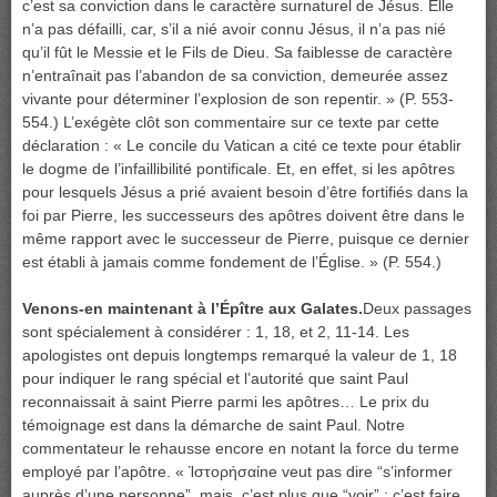
c’est sa conviction dans le caractère surnaturel de Jésus. Elle
n’a pas défailli, car, s’il a nié avoir connu Jésus, il n’a pas nié
qu’il fût le Messie et le Fils de Dieu. Sa faiblesse de caractère
n’entraînait pas l’abandon de sa conviction, demeurée assez
vivante pour déterminer l’explosion de son repentir. » (P. 553-
554.) L’exégète clôt son commentaire sur ce texte par cette
déclaration : « Le concile du Vatican a cité ce texte pour établir
le dogme de l’infaillibilité pontificale. Et, en effet, si les apôtres
pour lesquels Jésus a prié avaient besoin d’être fortifiés dans la
foi par Pierre, les successeurs des apôtres doivent être dans le
même rapport avec le successeur de Pierre, puisque ce dernier
est établi à jamais comme fondement de l’Église. » (P. 554.)
Venons-en maintenant à l’Épître aux Galates.
Deux passages
sont spécialement à considérer : 1, 18, et 2, 11-14. Les
apologistes ont depuis longtemps remarqué la valeur de 1, 18
pour indiquer le rang spécial et l’autorité que saint Paul
reconnaissait à saint Pierre parmi les apôtres… Le prix du
témoignage est dans la démarche de saint Paul. Notre
commentateur le rehausse encore en notant la force du terme
employé par l’apôtre. « Ίστορήσαίne veut pas dire “s’informer
auprès d’une personne”, mais, c’est plus que “voir” ; c’est faire