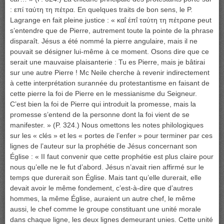
: επί ταύτη τη πέτρα. En quelques traits de bon sens, le P.
Lagrange en fait pleine justice : « καΐ έπΐ ταύτη τη πέτραne peut
s’entendre que de Pierre, autrement toute la pointe de la phrase
disparaît. Jésus a été nommé la pierre angulaire, mais il ne
pouvait se désigner lui-même à ce moment. Osons dire que ce
serait une mauvaise plaisanterie : Tu es Pierre, mais je bâtirai
sur une autre Pierre ! Mc Neile cherche à revenir indirectement
à cette interprétation surannée du protestantisme en faisant de
cette pierre la foi de Pierre en le messianisme du Seigneur.
C’est bien la foi de Pierre qui introduit la promesse, mais la
promesse s’entend de la personne dont la foi vient de se
manifester. » (P. 324.) Nous omettons les notes philologiques
sur les « clés » et les « portes de l’enfer » pour terminer par ces
lignes de l’auteur sur la prophétie de Jésus concernant son
Église : « II faut convenir que cette prophétie est plus claire pour
nous qu’elle ne le fut d’abord. Jésus n’avait rien affirmé sur le
temps que durerait son Église. Mais tant qu’elle durerait, elle
devait avoir le même fondement, c’est-à-dire que d’autres
hommes, la même Église, auraient un autre chef, le même
aussi, le chef comme le groupe constituant une unité morale
dans chaque ligne, les deux lignes demeurant unies. Cette unité